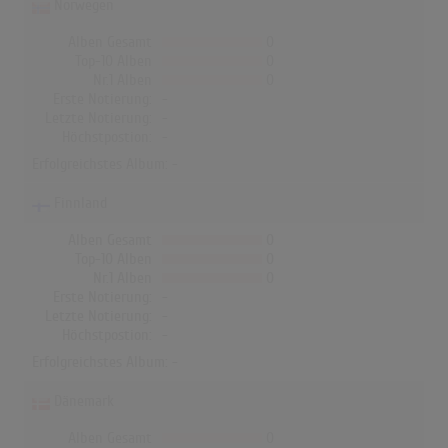
Norwegen
Alben Gesamt
0
Top-10 Alben
0
Nr.1 Alben
0
Erste Notierung:
-
Letzte Notierung:
-
Höchstpostion:
-
Erfolgreichstes Album: -
Finnland
Alben Gesamt
0
Top-10 Alben
0
Nr.1 Alben
0
Erste Notierung:
-
Letzte Notierung:
-
Höchstpostion:
-
Erfolgreichstes Album: -
Dänemark
Alben Gesamt
0