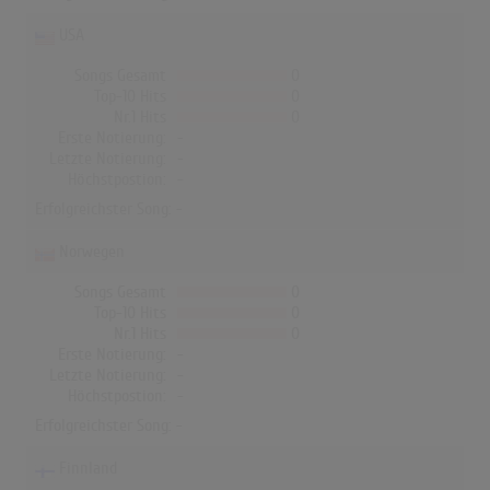
USA
Songs Gesamt
0
Top-10 Hits
0
Nr.1 Hits
0
Erste Notierung:
-
Letzte Notierung:
-
Höchstpostion:
-
Erfolgreichster Song: -
Norwegen
Songs Gesamt
0
Top-10 Hits
0
Nr.1 Hits
0
Erste Notierung:
-
Letzte Notierung:
-
Höchstpostion:
-
Erfolgreichster Song: -
Finnland