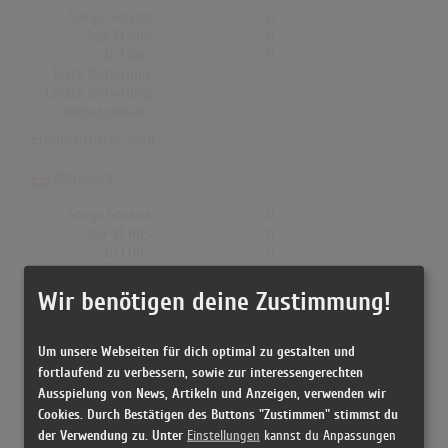
Songs Gesamt
0
Top-10 Hits
0
Nr.1 Hits
0
Erste Notierung:
-
Letzte Notierung:
-
Höchstpostion:
-
Erfolgreichster Song: -
Dänemark
Songs Gesamt
0
Top-10 Hits
0
Nr.1 Hits
0
Erste Notierung:
-
Letzte Notierung:
-
Wir benötigen deine Zustimmung!
Höchstpostion:
-
Erfolgreichster Song: -
Um unsere Webseiten für dich optimal zu gestalten und
fortlaufend zu verbessern, sowie zur interessengerechten
Ausspielung von News, Artikeln und Anzeigen, verwenden wir
Lukas Resetarits in den Albumcharts
Cookies. Durch Bestätigen des Buttons "Zustimmen" stimmst du
der Verwendung zu. Unter
Einstellungen
kannst du Anpassungen