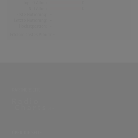
Top-10 Alben
0
Nr.1 Alben
0
Erste Notierung:
-
Letzte Notierung:
-
Höchstpostion:
-
Erfolgreichstes Album: -
PARTNERSEITE
ÜBER DIE SEITE