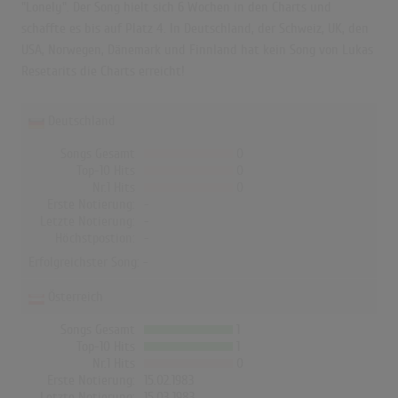
"Lonely". Der Song hielt sich 6 Wochen in den Charts und
schaffte es bis auf Platz 4. In Deutschland, der Schweiz, UK, den
USA, Norwegen, Dänemark und Finnland hat kein Song von Lukas
Resetarits die Charts erreicht!
Deutschland
Songs Gesamt
0
Top-10 Hits
0
Nr.1 Hits
0
Erste Notierung:
-
Letzte Notierung:
-
Höchstpostion:
-
Erfolgreichster Song: -
Österreich
Songs Gesamt
1
Top-10 Hits
1
Nr.1 Hits
0
Erste Notierung:
15.02.1983
Letzte Notierung:
15.03.1983