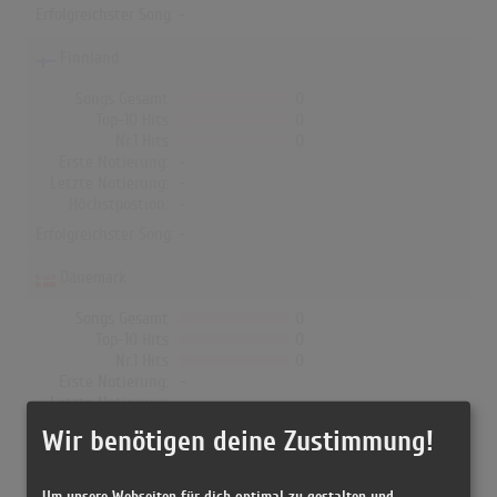
Erfolgreichster Song: -
Finnland
Songs Gesamt
0
Top-10 Hits
0
Nr.1 Hits
0
Erste Notierung:
-
Letzte Notierung:
-
Höchstpostion:
-
Erfolgreichster Song: -
Dänemark
Songs Gesamt
0
Top-10 Hits
0
Nr.1 Hits
0
Erste Notierung:
-
Letzte Notierung:
-
Höchstpostion:
-
Wir benötigen deine Zustimmung!
Erfolgreichster Song: -
Um unsere Webseiten für dich optimal zu gestalten und