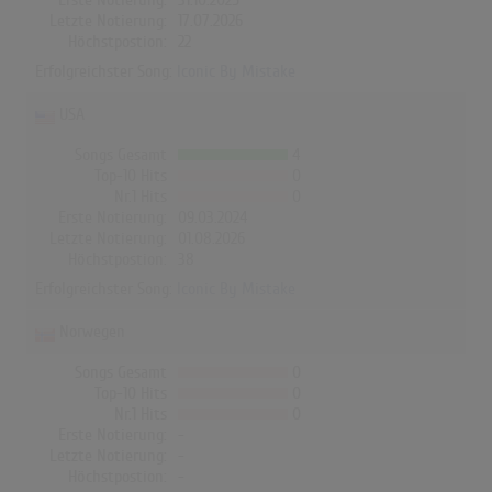
Erste Notierung:
31.10.2025
Letzte Notierung:
17.07.2026
Höchstpostion:
22
Erfolgreichster Song:
Iconic By Mistake
USA
Songs Gesamt
4
Top-10 Hits
0
Nr.1 Hits
0
Erste Notierung:
09.03.2024
Letzte Notierung:
01.08.2026
Höchstpostion:
38
Erfolgreichster Song:
Iconic By Mistake
Norwegen
Songs Gesamt
0
Top-10 Hits
0
Nr.1 Hits
0
Erste Notierung:
-
Letzte Notierung:
-
Höchstpostion:
-