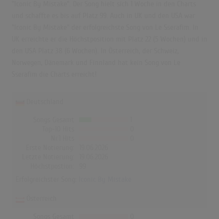
"Iconic By Mistake". Der Song hielt sich 1 Woche in den Charts
und schaffte es bis auf Platz 99. Auch in UK und den USA war
"Iconic By Mistake" der erfolgreichste Song von Le Sserafim. In
UK erreichte er die Höchstposition mit Platz 22 (5 Wochen) und in
den USA Platz 38 (6 Wochen). In Österreich, der Schweiz,
Norwegen, Dänemark und Finnland hat kein Song von Le
Sserafim die Charts erreicht!
Deutschland
Songs Gesamt
1
Top-10 Hits
0
Nr.1 Hits
0
Erste Notierung:
19.06.2026
Letzte Notierung:
19.06.2026
Höchstpostion:
99
Erfolgreichster Song:
Iconic By Mistake
Österreich
Songs Gesamt
0