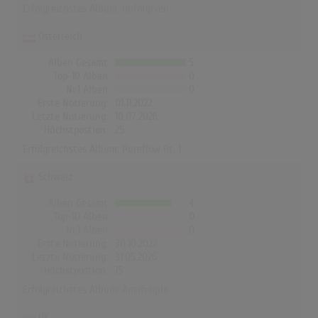
Erfolgreichstes Album:
Unforgiven
Österreich
Alben Gesamt
5
Top-10 Alben
0
Nr.1 Alben
0
Erste Notierung:
01.11.2022
Letzte Notierung:
10.07.2026
Höchstpostion:
25
Erfolgreichstes Album:
Pureflow Pt. 1
Schweiz
Alben Gesamt
4
Top-10 Alben
0
Nr.1 Alben
0
Erste Notierung:
30.10.2022
Letzte Notierung:
31.05.2026
Höchstpostion:
15
Erfolgreichstes Album:
Antifragile
UK