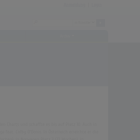
Anmeldung
|
Login
Archiv
en Charts und schaffte es bis auf Platz 10. Auch in
 feat. Colby O'Donis. In Österreich erreichte er die
Wochen), in Norwegen Platz 3 (27 Wochen), in