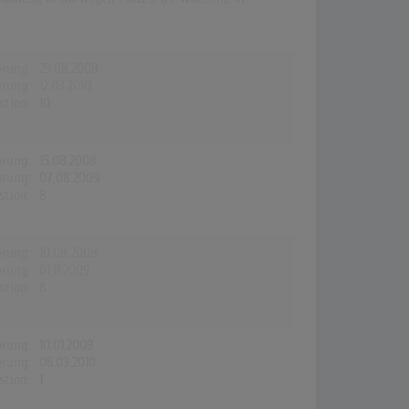
erung:
29.08.2008
erung:
12.03.2010
stion:
10
erung:
15.08.2008
erung:
07.08.2009
stion:
8
erung:
10.08.2008
erung:
01.11.2009
stion:
8
erung:
10.01.2009
erung:
06.03.2010
stion:
1