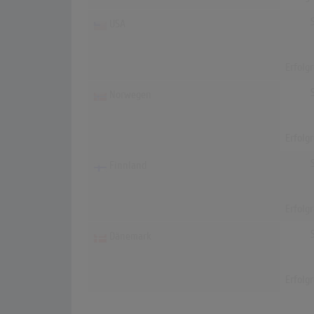
USA
Erfolg
Norwegen
Erfolg
Finnland
Erfolg
Dänemark
Erfolg