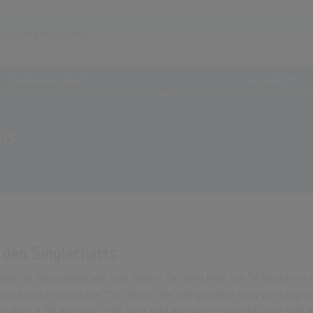
Chartauswertungen
...und mehr!
is
 den Singlecharts
Donis in Deutschland war "Just Dance". Der Song hielt sich 54 Wochen in d
mark und Finnland war "Just Dance" der erfolgreichste Song von Lady Gaga
iz Platz 8 (56 Wochen), in UK Platz 1 (42 Wochen), in den USA Platz 1 (49 