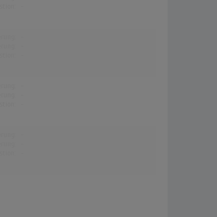
stion:
-
erung:
-
erung:
-
stion:
-
erung:
-
erung:
-
stion:
-
erung:
-
erung:
-
stion:
-