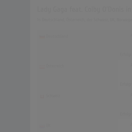
Lady Gaga feat. Colby O'Donis i
In Deutschland, Österreich, der Schweiz, UK, Norweg
Deutschland
Erfolg
Österreich
Erfolg
Schweiz
Erfolg
UK