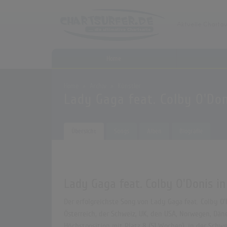
Home
Home
Archiv
Künstler
Lady Gaga feat. Colby O'Don
Übersicht
Songs
Alben
Biografie
Lady Gaga feat. Colby O'Donis in
Der erfolgreichste Song von Lady Gaga feat. Colby O'
Österreich, der Schweiz, UK, den USA, Norwegen, Däne
Höchstposition mit Platz 8 (51 Wochen), in der Schwe