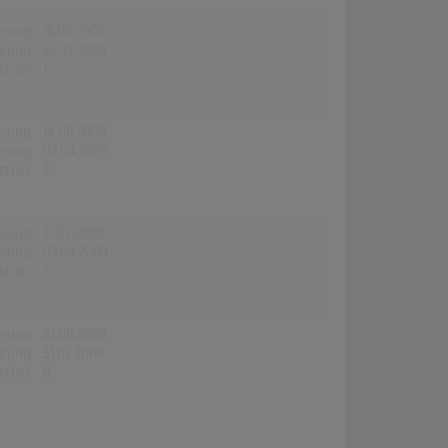
erung:
16.08.2008
erung:
25.07.2009
stion:
1
erung:
14.08.2008
erung:
02.04.2009
stion:
3
erung:
31.07.2008
erung:
02.04.2009
stion:
7
erung:
22.08.2008
erung:
31.07.2009
stion:
6