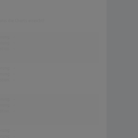
nis die Charts erreicht!
erung:
-
erung:
-
stion:
-
erung:
-
erung:
-
stion:
-
erung:
-
erung:
-
stion:
-
erung:
-
erung:
-