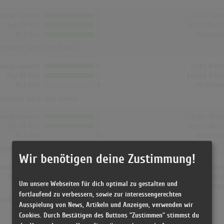
Songs Gesamt
1
Erste Noti
Top-10 Hits
1
Letzte Noti
Nr.1 Hits
1
Höchstpo
reichster Song:
Just Dance
Songs Gesamt
1
Erste Noti
Top-10 Hits
1
Letzte Noti
Nr.1 Hits
0
Höchstpo
reichster Song:
Just Dance
Songs Gesamt
1
Erste Noti
Top-10 Hits
1
Letzte Noti
Nr.1 Hits
0
Höchstpo
reichster Song:
Just Dance
Wir benötigen deine Zustimmung!
Songs Gesamt
1
Erste Noti
Top-10 Hits
1
Letzte Noti
Um unsere Webseiten für dich optimal zu gestalten und
Nr.1 Hits
0
Höchstpo
fortlaufend zu verbessern, sowie zur interessengerechten
reichster Song:
Just Dance
Ausspielung von News, Artikeln und Anzeigen, verwenden wir
Cookies. Durch Bestätigen des Buttons "Zustimmen" stimmst du