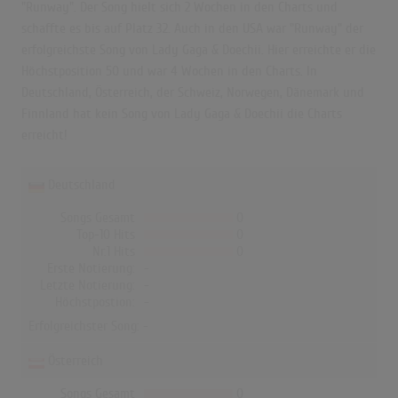
"Runway". Der Song hielt sich 2 Wochen in den Charts und
schaffte es bis auf Platz 32. Auch in den USA war "Runway" der
erfolgreichste Song von Lady Gaga & Doechii. Hier erreichte er die
Höchstposition 50 und war 4 Wochen in den Charts. In
Deutschland, Österreich, der Schweiz, Norwegen, Dänemark und
Finnland hat kein Song von Lady Gaga & Doechii die Charts
erreicht!
Deutschland
Songs Gesamt
0
Top-10 Hits
0
Nr.1 Hits
0
Erste Notierung:
-
Letzte Notierung:
-
Höchstpostion:
-
Erfolgreichster Song: -
Österreich
Songs Gesamt
0