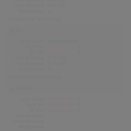
Erste Notierung:
17.04.2026
Letzte Notierung:
08.05.2026
Höchstpostion:
32
Erfolgreichster Song:
Runway
USA
Songs Gesamt
1
Top-10 Hits
0
Nr.1 Hits
0
Erste Notierung:
25.04.2026
Letzte Notierung:
23.05.2026
Höchstpostion:
50
Erfolgreichster Song:
Runway
Norwegen
Songs Gesamt
0
Top-10 Hits
0
Nr.1 Hits
0
Erste Notierung:
-
Letzte Notierung:
-
Höchstpostion:
-