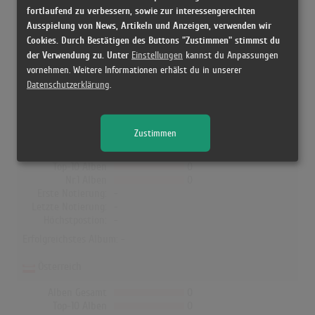
fortlaufend zu verbessern, sowie zur interessengerechten
Lady Gaga & Doechii in den Albumcharts
Ausspielung von News, Artikeln und Anzeigen, verwenden wir
Cookies. Durch Bestätigen des Buttons "Zustimmen" stimmst du
In Deutschland, Österreich, der Schweiz, UK, Norwegen, Dänemark
der Verwendung zu. Unter
Einstellungen
kannst du Anpassungen
vornehmen. Weitere Informationen erhälst du in unserer
und Finnland hat kein Album von Lady Gaga & Doechii die Charts
Datenschutzerklärung
.
erreicht!
Deutschland
Zustimmen
Alben Gesamt
0
Top-10 Alben
0
Nr.1 Alben
0
Erste Notierung:
-
Letzte Notierung:
-
Höchstpostion:
-
Erfolgreichstes Album: -
Österreich
Alben Gesamt
0
Top-10 Alben
0