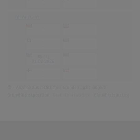
-
-
-
-
Til' You Can't
-
-
-
-
-
-
-
-
69
(1)
-
-
21.02.2026
-
-
-
-
© = Anzeige aus rechtlichen Gründen nicht möglich
Grün=Höchstposition
Grau=Chartwochen
Blau=Ersteinstieg