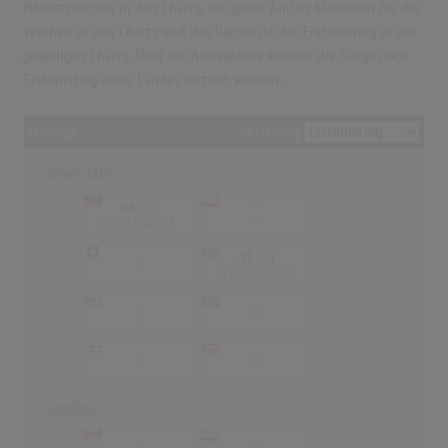
Höchstposition in den Charts, die graue Zahl in Klammern für die
Wochen in den Charts und das Datum ist der Ersteinstieg in die
jeweiligen Charts. Über die Auswahlbox können die Songs nach
Ersteinstieg eines Landes sortiert werden.
12 Songs
Sortierung
Bawitdaba
84
(3)
-
-
26.07.1999
-
41
(2)
-
12.05.2001
-
-
-
-
-
-
-
-
Cowboy
-
-