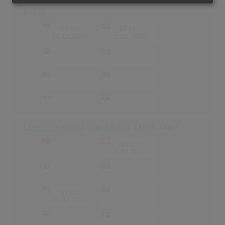
Roll On
59
(8)
67
(1)
26.12.2008
02.01.2009
-
-
-
-
-
-
-
-
-
-
-
-
Lean On Me
(Sheryl Crow, Kid Rock & Keith Urban)
-
45
(1)
-
05.02.2010
-
-
-
-
47
(1)
-
-
13.02.2010
-
-
-
-