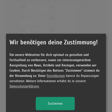
-
-
-
-
-
-
-
-
4
(19)
-
-
15.03.2003
Wir benötigen deine Zustimmung!
-
-
-
-
Um unsere Webseiten für dich optimal zu gestalten und
All Summer Long
fortlaufend zu verbessern, sowie zur interessengerechten
Ausspielung von News, Artikeln und Anzeigen, verwenden wir
1
(53)
1
(45)
20.06.2008
20.06.2008
Cookies. Durch Bestätigen des Buttons "Zustimmen" stimmst du
der Verwendung zu. Unter
Einstellungen
kannst du Anpassungen
1
(60)
1
(23)
vornehmen. Weitere Informationen erhälst du in unserer
22.06.2008
12.07.2008
Datenschutzerklärung
.
23
(20)
2
(12)
19.07.2008
24.07.2008
-
7
(15)
Zustimmen
-
08.08.2008