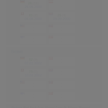
26
(16)
-
-
26.06.2000
81
(8)
25
(4)
06.08.2000
09.09.2000
-
-
-
-
-
-
-
-
Forever
52
(9)
-
-
07.01.2002
75
(3)
-
-
10.02.2002
-
-
-
-
-
-
-
-
Picture
(Kid Rock feat. Sheryl Crow Or Allison Moorer)