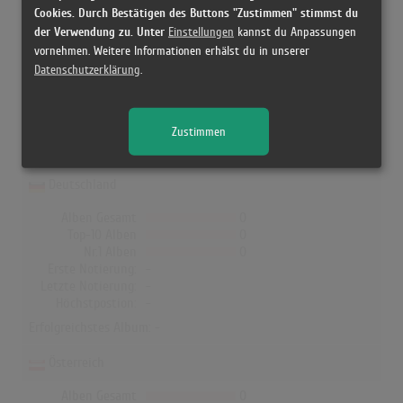
Cookies. Durch Bestätigen des Buttons "Zustimmen" stimmst du
der Verwendung zu. Unter
Einstellungen
kannst du Anpassungen
vornehmen. Weitere Informationen erhälst du in unserer
Kenya Grace in den Albumcharts
Datenschutzerklärung
.
In Deutschland, Österreich, der Schweiz, UK, Norwegen, Dänemark
und Finnland hat kein Album von Kenya Grace die Charts
Zustimmen
erreicht!
Deutschland
Alben Gesamt
0
Top-10 Alben
0
Nr.1 Alben
0
Erste Notierung:
-
Letzte Notierung:
-
Höchstpostion:
-
Erfolgreichstes Album: -
Österreich
Alben Gesamt
0