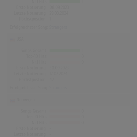
Nr.1 Hits
1
Erste Notierung:
08.09.2023
Letzte Notierung:
29.03.2024
Höchstpostion:
1
Erfolgreichster Song:
Strangers
USA
Songs Gesamt
1
Top-10 Hits
0
Nr.1 Hits
0
Erste Notierung:
30.09.2023
Letzte Notierung:
17.02.2024
Höchstpostion:
42
Erfolgreichster Song:
Strangers
Norwegen
Songs Gesamt
0
Top-10 Hits
0
Nr.1 Hits
0
Erste Notierung:
-
Letzte Notierung:
-