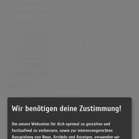
Höchstpostion:
-
Erfolgreichster Song: -
Finnland
Songs Gesamt
0
Top-10 Hits
0
Nr.1 Hits
0
Erste Notierung:
-
Letzte Notierung:
-
Höchstpostion:
-
Erfolgreichster Song: -
Dänemark
Songs Gesamt
1
Top-10 Hits
1
Wir benötigen deine Zustimmung!
Nr.1 Hits
0
Erste Notierung:
29.09.2023
Letzte Notierung:
09.02.2024
Um unsere Webseiten für dich optimal zu gestalten und
Höchstpostion:
8
fortlaufend zu verbessern, sowie zur interessengerechten
Erfolgreichster Song:
Strangers
Ausspielung von News, Artikeln und Anzeigen, verwenden wir