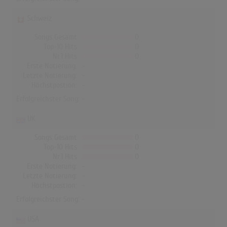
Schweiz
Songs Gesamt
0
Top-10 Hits
0
Nr.1 Hits
0
Erste Notierung:
-
Letzte Notierung:
-
Höchstpostion:
-
Erfolgreichster Song: -
UK
Songs Gesamt
0
Top-10 Hits
0
Nr.1 Hits
0
Erste Notierung:
-
Letzte Notierung:
-
Höchstpostion:
-
Erfolgreichster Song: -
USA