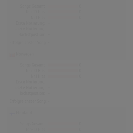
Songs Gesamt
0
Top-10 Hits
0
Nr.1 Hits
0
Erste Notierung:
-
Letzte Notierung:
-
Höchstpostion:
-
Erfolgreichster Song: -
Norwegen
Songs Gesamt
0
Top-10 Hits
0
Nr.1 Hits
0
Erste Notierung:
-
Letzte Notierung:
-
Höchstpostion:
-
Erfolgreichster Song: -
Finnland
Songs Gesamt
0
Top-10 Hits
0