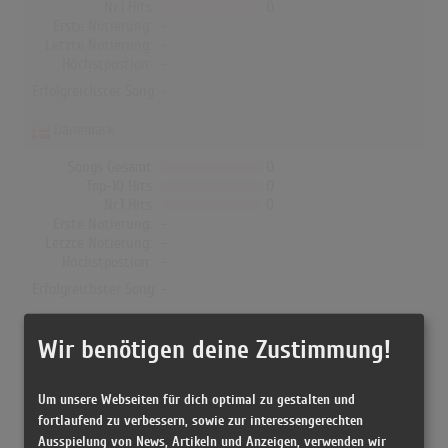
Nr.1 Hits
0
Erste Notierung:
-
Letzte Notierung:
-
Höchstpostion:
-
Erfolgreichster Song: -
Dänemark
Songs Gesamt
0
Top-10 Hits
0
Nr.1 Hits
0
Erste Notierung:
-
Letzte Notierung:
-
Höchstpostion:
-
Erfolgreichster Song: -
Wir benötigen deine Zustimmung!
Keith Richards in den Albumcharts
Um unsere Webseiten für dich optimal zu gestalten und
Das erfolgreichste Album von Keith Richards in Deutschland war
fortlaufend zu verbessern, sowie zur interessengerechten
"Crosseyed Heart". Das Album hielt sich 13 Wochen in den Charts
Ausspielung von News, Artikeln und Anzeigen, verwenden wir