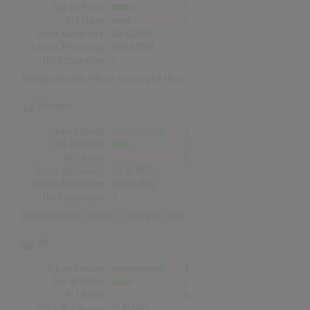
Top-10 Alben
1
Nr.1 Alben
1
Erste Notierung:
02.10.2015
Letzte Notierung:
29.03.2022
Höchstpostion:
1
Erfolgreichstes Album:
Crosseyed Heart
Schweiz
Alben Gesamt
3
Top-10 Alben
1
Nr.1 Alben
0
Erste Notierung:
30.10.1988
Letzte Notierung:
03.04.2022
Höchstpostion:
4
Erfolgreichstes Album:
Crosseyed Heart
UK
Alben Gesamt
3
Top-10 Alben
1
Nr.1 Alben
0
Erste Notierung:
15.10.1988