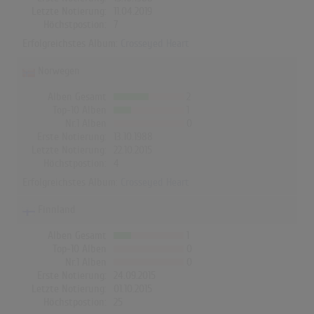
Letzte Notierung:
11.04.2019
Höchstpostion:
7
Erfolgreichstes Album:
Crosseyed Heart
Norwegen
Alben Gesamt
2
Top-10 Alben
1
Nr.1 Alben
0
Erste Notierung:
13.10.1988
Letzte Notierung:
22.10.2015
Höchstpostion:
4
Erfolgreichstes Album:
Crosseyed Heart
Finnland
Alben Gesamt
1
Top-10 Alben
0
Nr.1 Alben
0
Erste Notierung:
24.09.2015
Letzte Notierung:
01.10.2015
Höchstpostion:
25