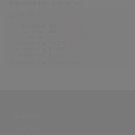
Erfolgreichstes Album:
Crosseyed Heart
Dänemark
Alben Gesamt
1
Top-10 Alben
1
Nr.1 Alben
0
Erste Notierung:
02.10.2015
Letzte Notierung:
16.10.2015
Höchstpostion:
8
Erfolgreichstes Album:
Crosseyed Heart
PARTNERSEITE