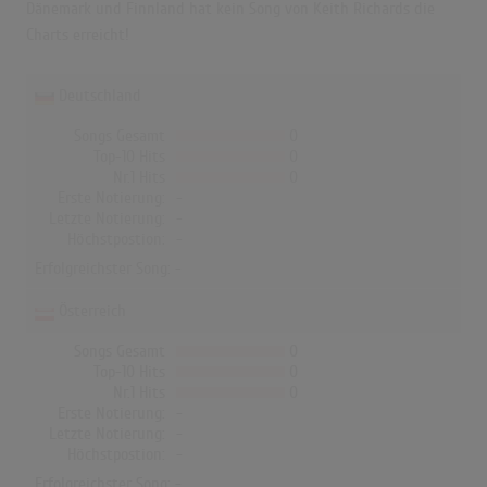
Dänemark und Finnland hat kein Song von Keith Richards die
Charts erreicht!
Deutschland
Songs Gesamt
0
Top-10 Hits
0
Nr.1 Hits
0
Erste Notierung:
-
Letzte Notierung:
-
Höchstpostion:
-
Erfolgreichster Song: -
Österreich
Songs Gesamt
0
Top-10 Hits
0
Nr.1 Hits
0
Erste Notierung:
-
Letzte Notierung:
-
Höchstpostion:
-
Erfolgreichster Song: -