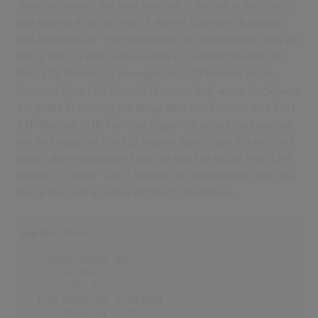
"FourFiveSeconds". Der Song hielt sich 31 Wochen in den Charts
und schaffte es bis auf Platz 3. Auch in Österreich, Norwegen
und Dänemark war "FourFiveSeconds" der erfolgreichste Song von
Kanye West. In Österreich erreichte er die Höchstposition mit
Platz 2 (28 Wochen), in Norwegen Platz 1 (11 Wochen) und in
Dänemark Platz 1 (20 Wochen). "American Boy" war in der Schweiz
der größte Charterfolg von Kanye West und erreichte dort Platz
5 (41 Wochen). In UK hat "Gold Digger" die beste Chartbilanz mit
der Höchstposition 2 und 52 Wochen. Auch in den USA war "Gold
Digger" der erfolgreichste Song und kam hier bis auf Platz 1 (39
Wochen). "I Love It" war in Finnland der erfolgreichste Song von
Kanye West und erreichte dort Platz 1 (6 Wochen).
Deutschland
Songs Gesamt
32
Top-10 Hits
5
Nr.1 Hits
0
Erste Notierung:
05.04.2004
Letzte Notierung:
10.05.2024