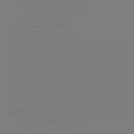
Songs Gesamt
11
Top-10 Hits
4
Nr.1 Hits
1
Erste Notierung:
01.09.2005
Letzte Notierung:
14.04.2016
Höchstpostion:
1
Erfolgreichster Song:
FourFiveSeconds
Finnland
Songs Gesamt
12
Top-10 Hits
3
Nr.1 Hits
1
Erste Notierung:
04.08.2005
Letzte Notierung:
09.09.2021
Höchstpostion:
1
Erfolgreichster Song:
I Love It
Dänemark
Songs Gesamt
44
Top-10 Hits
7
Nr.1 Hits
1