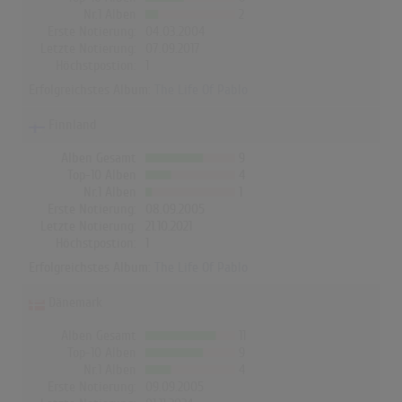
Nr.1 Alben
2
Erste Notierung:
04.03.2004
Letzte Notierung:
07.09.2017
Höchstpostion:
1
Erfolgreichstes Album:
The Life Of Pablo
Finnland
Alben Gesamt
9
Top-10 Alben
4
Nr.1 Alben
1
Erste Notierung:
08.09.2005
Letzte Notierung:
21.10.2021
Höchstpostion:
1
Erfolgreichstes Album:
The Life Of Pablo
Dänemark
Alben Gesamt
11
Top-10 Alben
9
Nr.1 Alben
4
Erste Notierung:
09.09.2005