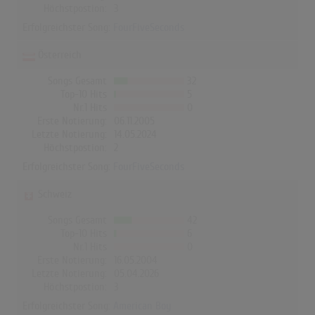
Höchstpostion:
3
Erfolgreichster Song:
FourFiveSeconds
Österreich
Songs Gesamt
32
Top-10 Hits
5
Nr.1 Hits
0
Erste Notierung:
06.11.2005
Letzte Notierung:
14.05.2024
Höchstpostion:
2
Erfolgreichster Song:
FourFiveSeconds
Schweiz
Songs Gesamt
42
Top-10 Hits
6
Nr.1 Hits
0
Erste Notierung:
16.05.2004
Letzte Notierung:
05.04.2026
Höchstpostion:
3
Erfolgreichster Song:
American Boy