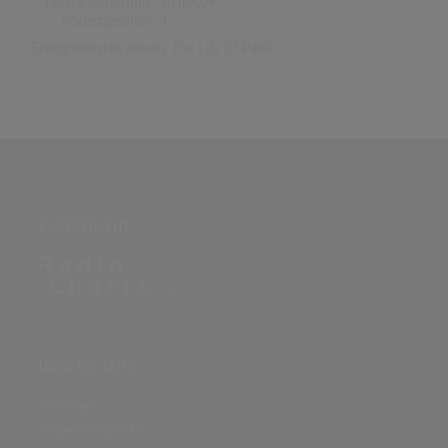
Letzte Notierung:
01.11.2024
Höchstpostion:
1
Erfolgreichstes Album:
The Life Of Pablo
PARTNERSEITE
ÜBER DIE SEITE
Sitenews
Auswertungsinfo