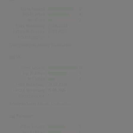
Alben Gesamt
12
Top-10 Alben
10
Nr.1 Alben
2
Erste Notierung:
29.08.2004
Letzte Notierung:
26.07.2026
Höchstpostion:
1
Erfolgreichstes Album:
Graduation
UK
Alben Gesamt
14
Top-10 Alben
9
Nr.1 Alben
3
Erste Notierung:
28.02.2004
Letzte Notierung:
19.06.2026
Höchstpostion:
1
Erfolgreichstes Album:
Graduation
Norwegen
Alben Gesamt
8
Top-10 Alben
6