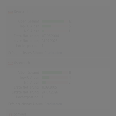
Deutschland
Alben Gesamt
12
Top-10 Alben
5
Nr.1 Alben
1
Erste Notierung:
07.06.2004
Letzte Notierung:
31.07.2026
Höchstpostion:
1
Erfolgreichstes Album:
Graduation
Österreich
Alben Gesamt
11
Top-10 Alben
4
Nr.1 Alben
2
Erste Notierung:
11.09.2005
Letzte Notierung:
24.07.2026
Höchstpostion:
1
Erfolgreichstes Album:
Graduation
Schweiz