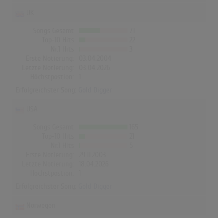
UK
Songs Gesamt
71
Top-10 Hits
22
Nr.1 Hits
3
Erste Notierung:
03.04.2004
Letzte Notierung:
03.04.2026
Höchstpostion:
1
Erfolgreichster Song:
Gold Digger
USA
Songs Gesamt
165
Top-10 Hits
21
Nr.1 Hits
5
Erste Notierung:
29.11.2003
Letzte Notierung:
18.04.2026
Höchstpostion:
1
Erfolgreichster Song:
Gold Digger
Norwegen