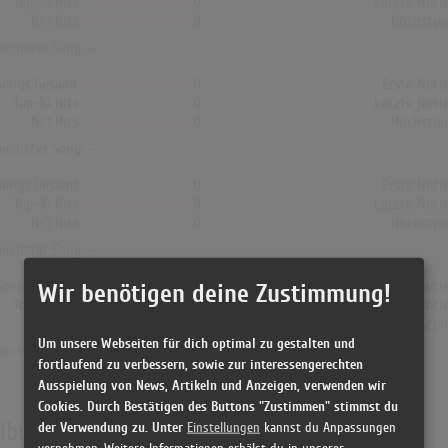
Top-10 Hits
0
Letzte Noti
Nr.1 Hits
0
Höchstpo
reichster Song: -
Songs Gesamt
0
Erste Noti
Top-10 Hits
0
Letzte Noti
Nr.1 Hits
0
Höchstpo
reichster Song: -
Songs Gesamt
0
Erste Noti
Top-10 Hits
0
Letzte Noti
Nr.1 Hits
0
Höchstpo
reichster Song: -
Songs Gesamt
0
Erste Noti
Wir benötigen deine Zustimmung!
Top-10 Hits
0
Letzte Noti
Nr.1 Hits
0
Höchstpo
Um unsere Webseiten für dich optimal zu gestalten und
reichster Song: -
fortlaufend zu verbessern, sowie zur interessengerechten
Ausspielung von News, Artikeln und Anzeigen, verwenden wir
Cookies. Durch Bestätigen des Buttons "Zustimmen" stimmst du
Albumcharts
der Verwendung zu. Unter
Einstellungen
kannst du Anpassungen
vornehmen. Weitere Informationen erhälst du in unserer