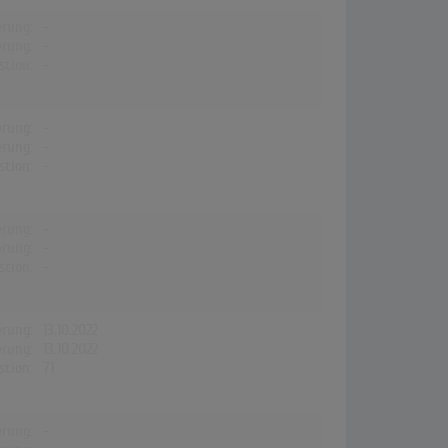
erung:
-
erung:
-
stion:
-
erung:
-
erung:
-
stion:
-
erung:
-
erung:
-
stion:
-
erung:
13.10.2022
erung:
13.10.2022
stion:
71
erung:
-