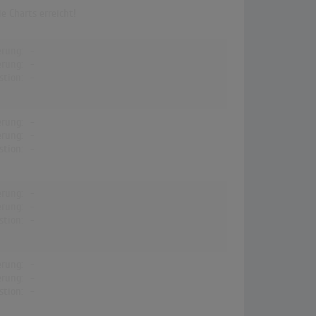
e Charts erreicht!
erung:
-
erung:
-
stion:
-
erung:
-
erung:
-
stion:
-
erung:
-
erung:
-
stion:
-
erung:
-
erung:
-
stion:
-