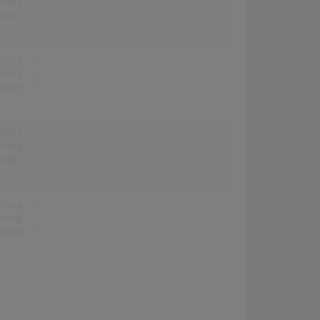
erung:
-
stion:
-
erung:
-
erung:
-
stion:
-
erung:
-
erung:
-
stion:
-
erung:
-
erung:
-
stion:
-