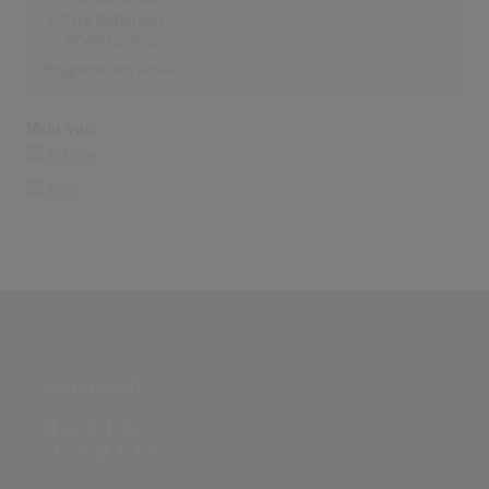
Letzte Notierung:
-
Höchstpostion:
-
Erfolgreichstes Album: -
Mehr von:
K-Liber
Ro-L
PARTNERSEITE