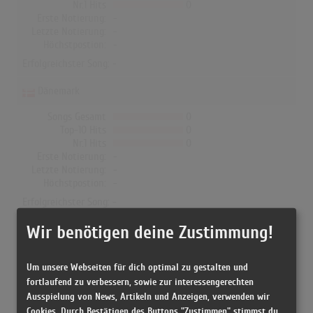
Nr.1 Hits
0
Erste Notierung:
-
Letzte Notierung:
-
Höchstpostion:
-
Erfolgreichster Song: -
Dänemark
Songs Gesamt
0
Top-10 Hits
0
Nr.1 Hits
0
Erste Notierung:
-
Letzte Notierung:
-
Höchstpostion:
-
Erfolgreichster Song: -
Wir benötigen deine Zustimmung!
K-Liber feat. Ro-L in den Albumcharts
Um unsere Webseiten für dich optimal zu gestalten und
fortlaufend zu verbessern, sowie zur interessengerechten
In Deutschland, Österreich, der Schweiz, UK, Norwegen, Dänemark
Ausspielung von News, Artikeln und Anzeigen, verwenden wir
und Finnland hat kein Album von K-Liber feat. Ro-L die Charts
Cookies. Durch Bestätigen des Buttons "Zustimmen" stimmst du