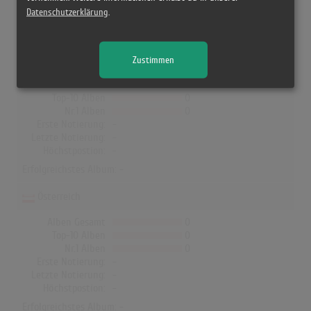
In Deutschland, Österreich, der Schweiz, UK, Norwegen, Dänemark
Datenschutzerklärung
.
und Finnland hat kein Album von K Camp die Charts erreicht!
Deutschland
Zustimmen
Alben Gesamt
0
Top-10 Alben
0
Nr.1 Alben
0
Erste Notierung:
-
Letzte Notierung:
-
Höchstpostion:
-
Erfolgreichstes Album: -
Österreich
Alben Gesamt
0
Top-10 Alben
0
Nr.1 Alben
0
Erste Notierung:
-
Letzte Notierung:
-
Höchstpostion:
-
Erfolgreichstes Album: -