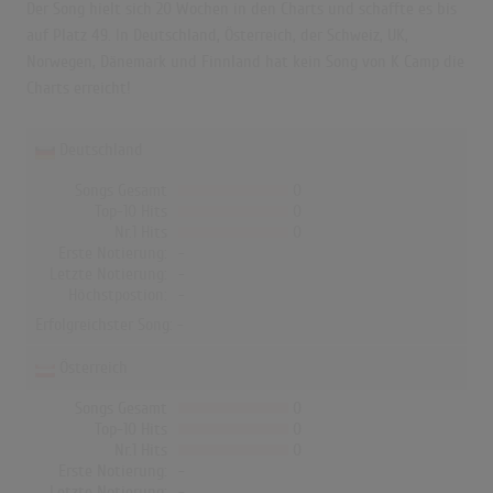
Der Song hielt sich 20 Wochen in den Charts und schaffte es bis
auf Platz 49. In Deutschland, Österreich, der Schweiz, UK,
Norwegen, Dänemark und Finnland hat kein Song von K Camp die
Charts erreicht!
Deutschland
Songs Gesamt
0
Top-10 Hits
0
Nr.1 Hits
0
Erste Notierung:
-
Letzte Notierung:
-
Höchstpostion:
-
Erfolgreichster Song: -
Österreich
Songs Gesamt
0
Top-10 Hits
0
Nr.1 Hits
0
Erste Notierung:
-
Letzte Notierung:
-