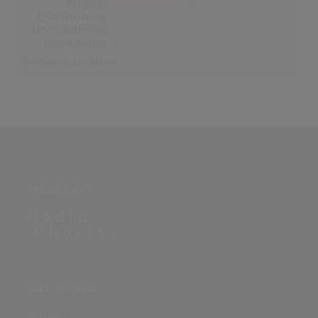
Nr.1 Alben
0
Erste Notierung:
-
Letzte Notierung:
-
Höchstpostion:
-
Erfolgreichstes Album: -
PARTNERSEITE
ÜBER DIE SEITE
Sitenews