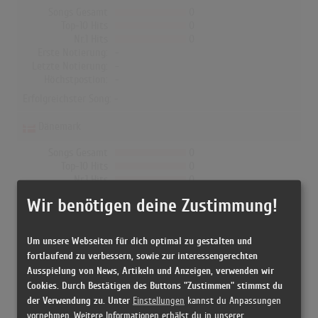
Songs Gesamt
0
Top-10 Hits
0
Nr.1 Hits
0
Erste Notierung:
-
Letzte Notierung:
-
Höchstpostion:
-
Erfolgreichster Song: -
Dänemark
Songs Gesamt
0
Top-10 Hits
0
Nr.1 Hits
0
Erste Notierung:
-
Wir benötigen deine Zustimmung!
Letzte Notierung:
-
Höchstpostion:
-
Erfolgreichster Song: -
Um unsere Webseiten für dich optimal zu gestalten und
fortlaufend zu verbessern, sowie zur interessengerechten
Ausspielung von News, Artikeln und Anzeigen, verwenden wir
Cookies. Durch Bestätigen des Buttons "Zustimmen" stimmst du
K Camp in den Albumcharts
der Verwendung zu. Unter
Einstellungen
kannst du Anpassungen
vornehmen. Weitere Informationen erhälst du in unserer