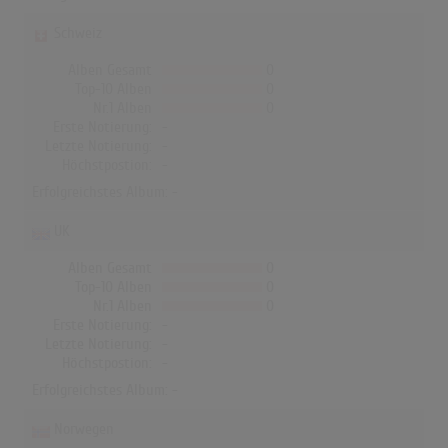
Schweiz
Alben Gesamt
0
Top-10 Alben
0
Nr.1 Alben
0
Erste Notierung:
-
Letzte Notierung:
-
Höchstpostion:
-
Erfolgreichstes Album: -
UK
Alben Gesamt
0
Top-10 Alben
0
Nr.1 Alben
0
Erste Notierung:
-
Letzte Notierung:
-
Höchstpostion:
-
Erfolgreichstes Album: -
Norwegen