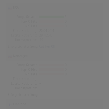
USA
Songs Gesamt
3
Top-10 Hits
0
Nr.1 Hits
0
Erste Notierung:
26.04.2014
Letzte Notierung:
28.11.2015
Höchstpostion:
49
Erfolgreichster Song:
Cut Her Off
Norwegen
Songs Gesamt
0
Top-10 Hits
0
Nr.1 Hits
0
Erste Notierung:
-
Letzte Notierung:
-
Höchstpostion:
-
Erfolgreichster Song: -
Finnland