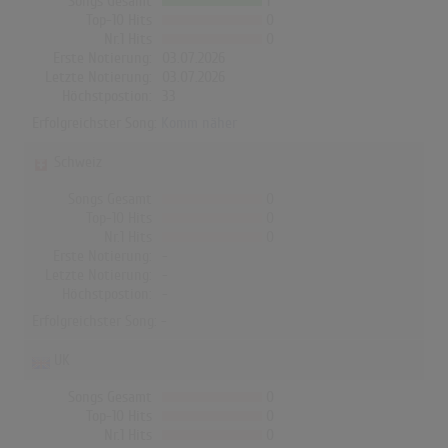
Songs Gesamt
1
Top-10 Hits
0
Nr.1 Hits
0
Erste Notierung:
03.07.2026
Letzte Notierung:
03.07.2026
Höchstpostion:
33
Erfolgreichster Song:
Komm näher
Schweiz
Songs Gesamt
0
Top-10 Hits
0
Nr.1 Hits
0
Erste Notierung:
-
Letzte Notierung:
-
Höchstpostion:
-
Erfolgreichster Song: -
UK
Songs Gesamt
0
Top-10 Hits
0
Nr.1 Hits
0