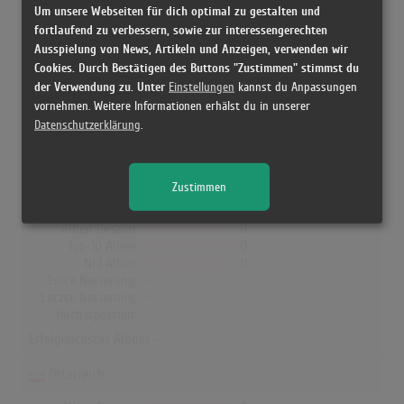
Um unsere Webseiten für dich optimal zu gestalten und
fortlaufend zu verbessern, sowie zur interessengerechten
Juju feat. RAF Camora in den
Ausspielung von News, Artikeln und Anzeigen, verwenden wir
Albumcharts
Cookies. Durch Bestätigen des Buttons "Zustimmen" stimmst du
der Verwendung zu. Unter
Einstellungen
kannst du Anpassungen
In Deutschland, Österreich, der Schweiz, UK, Norwegen, Dänemark
vornehmen. Weitere Informationen erhälst du in unserer
und Finnland hat kein Album von Juju feat. RAF Camora die
Datenschutzerklärung
.
Charts erreicht!
Zustimmen
Deutschland
Alben Gesamt
0
Top-10 Alben
0
Nr.1 Alben
0
Erste Notierung:
-
Letzte Notierung:
-
Höchstpostion:
-
Erfolgreichstes Album: -
Österreich