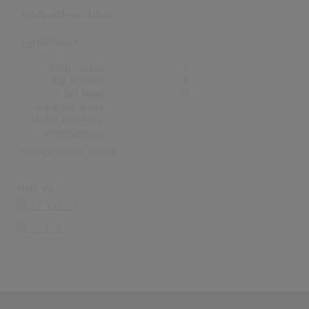
Erfolgreichstes Album: -
Dänemark
Alben Gesamt
0
Top-10 Alben
0
Nr.1 Alben
0
Erste Notierung:
-
Letzte Notierung:
-
Höchstpostion:
-
Erfolgreichstes Album: -
Mehr von:
Raf Camora
Juju [DE]