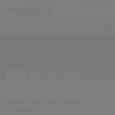
Anmeldung
|
Login
MENÜ
Home
Archiv
Künstler
Juju feat. RAF Camora
Übersicht
Songs
Alben
Biografie
Juju feat. RAF Camora in den
Singlecharts