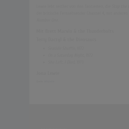
Lewie lebt seither von den Tantiemen, die
Stop the 
der britische Fernsehsender Channel 4, mit anderen
Number One
.
Mit Brett Marvin & the Thunderbolts
Terry Dactyl & the Dinosaurs
Seaside Shuffle
, 1972
On a Saturday Night
, 1972
She Left, I Died
, 1973
Jona Lewie
Quelle:
Wikipedia