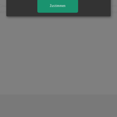
Cavalry
an jedem Weihnachtsfest bringt, und von den Einkünften aus ein
Zustimmen
 Altstars, die in Großbritannien Weihnachtshits hatten, eine neue Weih