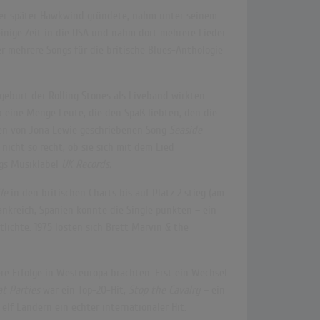
, der später Hawkwind gründete, nahm unter seinem
 einige Zeit in die USA und nahm dort mehrere Lieder
er mehrere Songs für die britische Blues-Anthologie
geburt der Rolling Stones als Liveband wirkten
b eine Menge Leute, die den Spaß liebten, den die
 den von Jona Lewie geschriebenen Song
Seaside
nicht so recht, ob sie sich mit dem Lied
gs Musiklabel
UK Records.
le
in den britischen Charts bis auf Platz
2 stieg (am
ankreich, Spanien konnte die Single punkten
– ein
ichte. 1975 lösten sich Brett Marvin & the
ere Erfolge in Westeuropa brachten. Erst ein Wechsel
at Parties
war ein Top-20-Hit,
Stop the Cavalry
– ein
elf Ländern ein echter internationaler Hit.