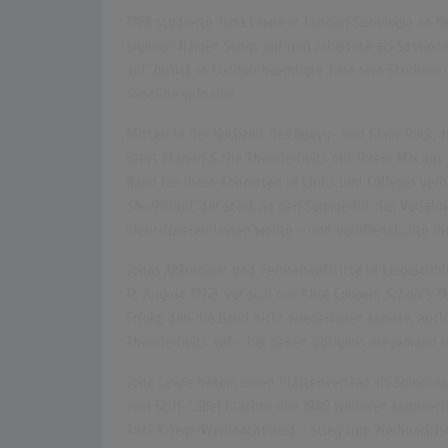
1968 studierte Jona Lewie in London Soziologie an 
eigenen Namen Songs auf und arbeitete als Sessionm
auf. Zurück in London beendigte Jona sein Studium 
Gasoline
aufnahm.
Mitten in der Hochzeit des Heavy- und Glam-Rock, z
Brett Marvin & the Thunderbolts mit ihrem Mix aus S
Band bei ihren Konzerten in Clubs und Colleges verb
Shuffle
auf, der stark an den Sommerhit des Vorjahr
identifizieren lassen wollte – und veröffentlichte
Jonas Akkordeon und Fernsehauftritte in Liegestüh
12. August 1972), vor sich nur Alice Coopers
School’s O
Erfolg, den die Band nicht wiederholen konnte, auch
Thunderbolts auf
– bei denen übrigens nie jemand m
Jona Lewie bekam einen Plattenvertrag als Solokünst
zum Stiff-Label brachte ihm 1980 weiteren kommerzi
Anti-Kriegs-Weihnachtslied
– stieg zum Weihnachtsf