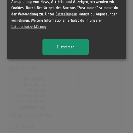
Ausspielung von News, Artikeln und Anzeigen, verwenden wir
Erfolgreichster Song: -
Cookies. Durch Bestätigen des Buttons "Zustimmen" stimmst du
der Verwendung zu. Unter
Einstellungen
kannst du Anpassungen
vornehmen. Weitere Informationen erhälst du in unserer
Johnny Tillotson in den Albumcharts
Datenschutzerklärung
.
In Deutschland, Österreich, der Schweiz, UK, Norwegen, Dänemark
und Finnland hat kein Album von Johnny Tillotson die Charts
Zustimmen
erreicht!
Deutschland
Alben Gesamt
0
Top-10 Alben
0
Nr.1 Alben
0
Erste Notierung:
-
Letzte Notierung:
-
Höchstpostion:
-
Erfolgreichstes Album: -
Österreich