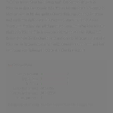
"You Can Never Stop Me Loving You". Der Song hielt sich 28
Wochen in den Charts und schaffte es bis auf Platz 1. "Poetry In
Motion" war in UK der größte Charterfolg von Johnny Tillotson
und erreichte dort Platz 1 (17 Wochen). Auch in den USA war
"Poetry In Motion" der erfolgreichste Song und kam hier bis auf
Platz 2 (15 Wochen). In Norwegen hat "Send Me The Pillow You
Dream On" die beste Chartbilanz mit der Höchstposition 3 und 7
Wochen. In Österreich, der Schweiz, Dänemark und Finnland hat
kein Song von Johnny Tillotson die Charts erreicht!
Deutschland
Songs Gesamt
2
Top-10 Hits
1
Nr.1 Hits
1
Erste Notierung:
01.03.1961
Letzte Notierung:
01.06.1964
Höchstpostion:
1
Erfolgreichster Song:
You Can Never Stop Me Loving You