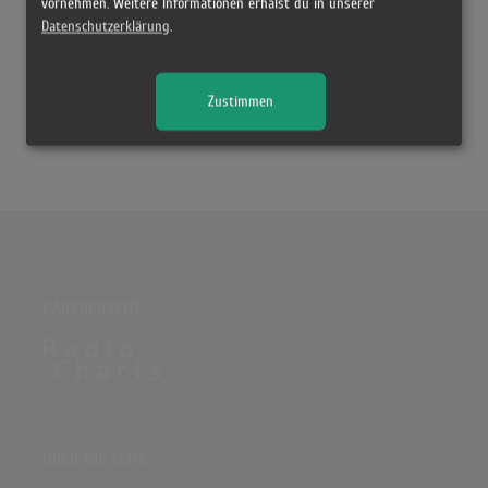
vornehmen. Weitere Informationen erhälst du in unserer
Datenschutzerklärung
.
Mehr von:
J Balvin
Zustimmen
Khalid [US]
PARTNERSEITE
ÜBER DIE SEITE