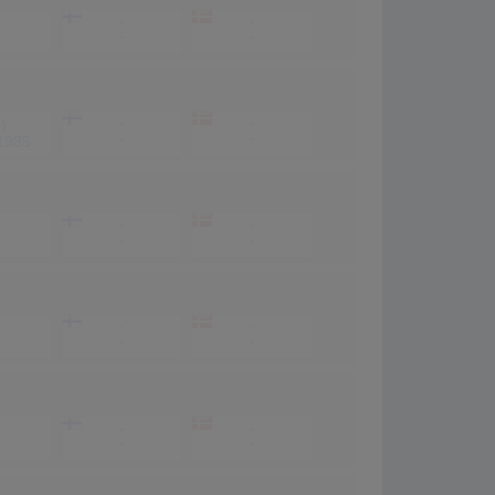
-
-
-
-
8)
-
-
-
-
1985
-
-
-
-
-
-
-
-
-
-
-
-