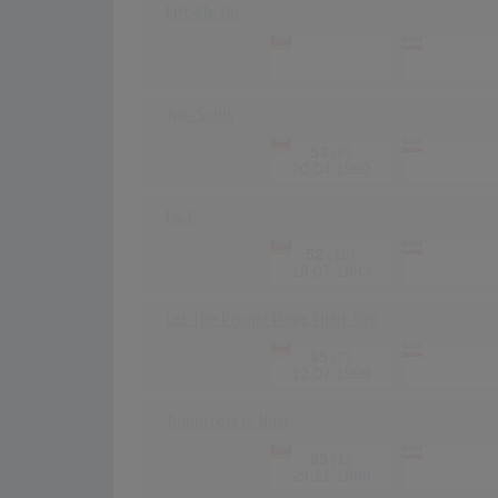
Lift Me Up
-
-
-
-
Two Souls
53
(8)
-
-
20.04.1992
I.G.Y.
52
(10)
-
-
19.07.1993
Let The People Have Their Say
85
(7)
-
-
12.07.1999
Tomorrow Is Now
99
(1)
-
-
29.11.1999