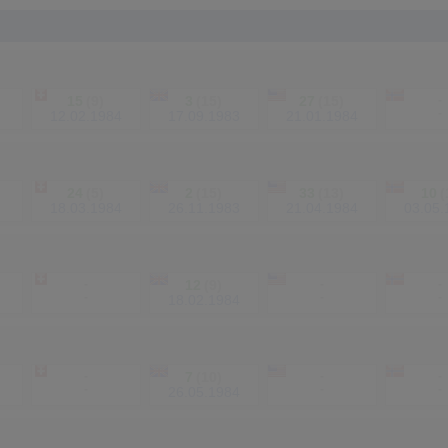
15
(9)
3
(15)
27
(15)
-
-
12.02.1984
17.09.1983
21.01.1984
24
(5)
2
(15)
33
(13)
10
(
18.03.1984
26.11.1983
21.04.1984
03.05.
-
12
(9)
-
-
-
-
-
18.02.1984
-
7
(10)
-
-
-
-
-
26.05.1984