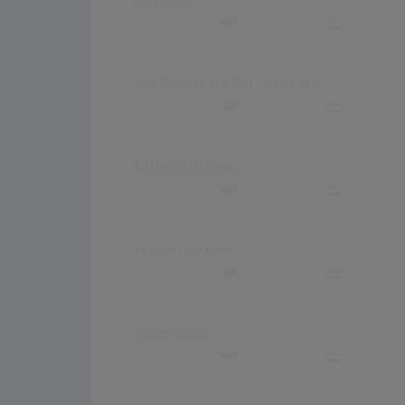
-
-
-
-
You Know I Love You... Don't You
-
-
-
-
Little Bit Of Snow
-
-
-
-
Everlasting Love
-
-
-
-
The Prisoner
-
-
-
-