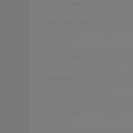
56
(6)
-
-
22.10.1984
Things Can Only Get Better
-
-
-
-
Look Mama
24
(10)
-
-
06.05.1985
Life In One Day
57
(6)
-
-
05.08.1985
No One Is To Blame
-
-
-
-
All I Want