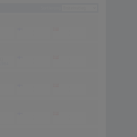
Sortierung
-
-
-
-
1)
-
-
-
-
1984
-
-
-
-
-
-
-
-