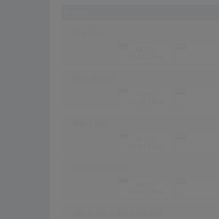
19 Songs
New Song
19
(15)
-
-
16.01.1984
What Is Love?
6
(15)
-
-
13.02.1984
Hide & Seek
38
(11)
-
-
09.04.1984
Pearl In The Shell
60
(4)
-
-
09.07.1984
Like To Get To Know You Well