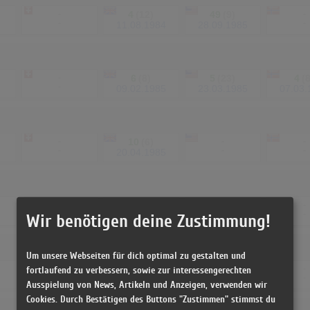
-
4
(12)
49
(9)
-
-
-
11.08.1984
28.09.1985
-
6
(8)
5
(23)
4
(
-
09.02.1985
23.03.1985
07.03.
-
10
(6)
-
-
-
-
-
20.04.1985
-
14
(7)
19
(16)
-
-
-
29.06.1985
06.07.1985
Wir benötigen deine Zustimmung!
Um unsere Webseiten für dich optimal zu gestalten und
-
16
(7)
4
(23)
-
fortlaufend zu verbessern, sowie zur interessengerechten
-
-
15.03.1986
12.04.1986
Ausspielung von News, Artikeln und Anzeigen, verwenden wir
Cookies. Durch Bestätigen des Buttons "Zustimmen" stimmst du