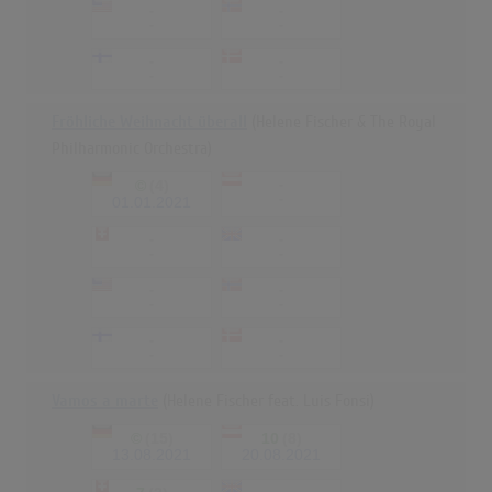
-
-
-
-
-
-
-
-
Fröhliche Weihnacht überall
(Helene Fischer & The Royal
Philharmonic Orchestra)
©
(4)
-
-
01.01.2021
-
-
-
-
-
-
-
-
-
-
-
-
Vamos a marte
(Helene Fischer feat. Luis Fonsi)
©
(15)
10
(8)
13.08.2021
20.08.2021