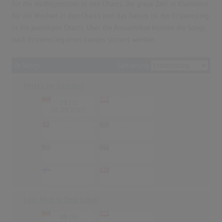
für die Höchstposition in den Charts, die graue Zahl in Klammern
für die Wochen in den Charts und das Datum ist der Ersteinstieg
in die jeweiligen Charts. Über die Auswahlbox können die Songs
nach Ersteinstieg eines Landes sortiert werden.
26 Songs
Sortierung
Mitten Im Paradies
79
(3)
-
-
28.09.2007
-
-
-
-
-
-
-
-
-
-
-
-
Lass Mich In Dein Leben
38
(9)
-