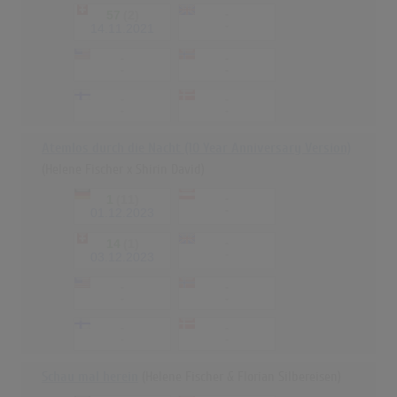
57
(2)
-
-
14.11.2021
-
-
-
-
-
-
-
-
Atemlos durch die Nacht (10 Year Anniversary Version)
(Helene Fischer x Shirin David)
1
(11)
-
-
01.12.2023
14
(1)
-
-
03.12.2023
-
-
-
-
-
-
-
-
Schau mal herein
(Helene Fischer & Florian Silbereisen)