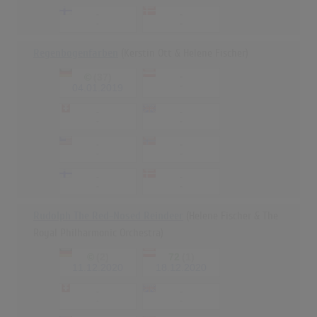
-
-
-
-
Regenbogenfarben
(Kerstin Ott & Helene Fischer)
©
(37)
-
-
04.01.2019
-
-
-
-
-
-
-
-
-
-
-
-
Rudolph The Red-Nosed Reindeer
(Helene Fischer & The
Royal Philharmonic Orchestra)
©
(2)
72
(1)
11.12.2020
18.12.2020
-
-
-
-