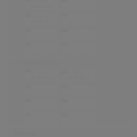
©
(10)
-
-
21.10.2011
71
(1)
-
-
26.05.2013
-
-
-
-
-
-
-
-
Die Hölle morgen früh
©
(7)
74
(1)
13.04.2012
17.05.2013
-
-
-
-
-
-
-
-
-
-
-
-
Biene Maja