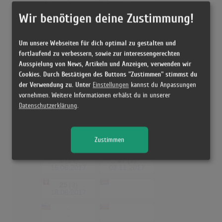
-
-
-
-
Wir benötigen deine Zustimmung!
Nur mit dir
Um unsere Webseiten für dich optimal zu gestalten und
©
(6)
56
(2)
19.05.2017
02.06.2017
fortlaufend zu verbessern, sowie zur interessengerechten
Ausspielung von News, Artikeln und Anzeigen, verwenden wir
52
(2)
-
Cookies. Durch Bestätigen des Buttons "Zustimmen" stimmst du
-
21.05.2017
der Verwendung zu. Unter
Einstellungen
kannst du Anpassungen
-
-
vornehmen. Weitere Informationen erhälst du in unserer
-
-
Datenschutzerklärung
.
-
-
-
-
Zustimmen
Achterbahn
©
(14)
37
(1)
16.06.2017
03.11.2017
25
(3)
-
-
18.06.2017
-
-
-
-