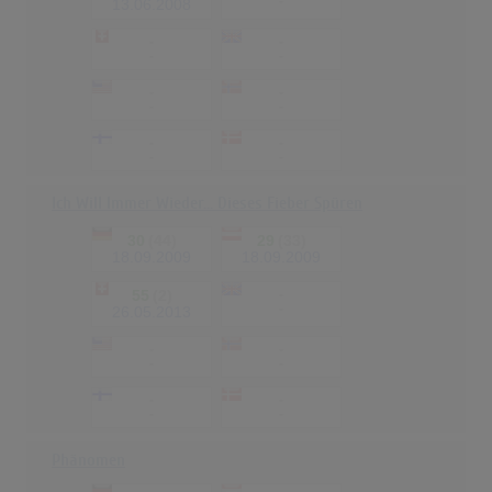
-
13.06.2008
-
-
-
-
-
-
-
-
-
-
-
-
Ich Will Immer Wieder... Dieses Fieber Spüren
30
(44)
29
(33)
18.09.2009
18.09.2009
55
(2)
-
-
26.05.2013
-
-
-
-
-
-
-
-
Phänomen