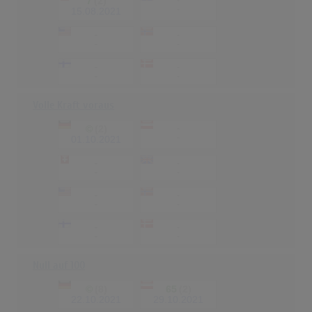
7
(2)
-
-
15.08.2021
-
-
-
-
-
-
-
-
Volle Kraft voraus
©
(2)
-
-
01.10.2021
-
-
-
-
-
-
-
-
-
-
-
-
Null auf 100
©
(8)
65
(2)
22.10.2021
29.10.2021