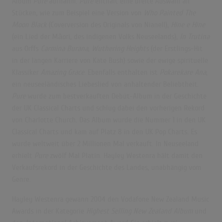
Album
Pure
aufnahm.
Pure
enthält eine breite Auswahl an
Stücken, wie zum Beispiel eine Version von
Who Painted The
Moon Black
(Coverversion des Originals von Nianell),
Hine e Hine
(ein Lied der Māori, des indigenen Volks Neuseelands),
In Trutina
aus Orffs
Carmina Burana
,
Wuthering Heights
(der Erstlings-Hit
in der langen Karriere von Kate Bush) sowie der ewige spirituelle
Klassiker
Amazing Grace
. Ebenfalls enthalten ist
Pokarekare Ana
,
ein neuseeländisches Liebeslied von anhaltender Beliebtheit.
Pure
wurde zum bestverkauften Debüt-Album in der Geschichte
der UK Classical Charts und schlug dabei den vorherigen Rekord
von Charlotte Church. Das Album wurde die Nummer 1 in den UK
Classical Charts und kam auf Platz 8 in den UK Pop Charts. Es
wurde weltweit über 2 Millionen Mal verkauft. In Neuseeland
erhielt
Pure
zwölf Mal Platin. Hayley Westenra hält damit den
Verkaufsrekord in der Geschichte des Landes, unabhängig vom
Genre.
Hayley Westenra gewann 2004 den Vodafone New Zealand Music
Awards in der Kategorie
Highest Selling New Zealand Album
und