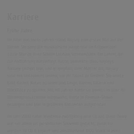
Karriere
Frühe Jahre
Im Alter von sechs Jahren stand Hayley zum ersten Mal auf der
Bühne. Sie sang die musikalische Hauptrolle im Krippenspiel
Little Star
an ihrer Schule
Cobham Intermediate. Ein Lehrer, der
die Aufführung mitverfolgt hatte, bemerkte, dass Hayleys
Tonlage perfekt war, und er empfahl ihrer Mutter Jill, Hayley
solle ein Instrument lernen, um ihr Talent zu fördern. Sie lernte
bald darauf, Noten zu lesen und Geige, Klavier, Gitarre und
Blockflöte zu spielen. Mit elf Jahren hatte sie bereits in über 40
Bühnenproduktionen mitgewirkt, hatte in Fernseh-Shows
gesungen und war in größeren Konzerten aufgetreten.
Im Jahr 2000 nahm Westenra zwölfjährig eine CD auf. Diese Demo
war vor allem als persönliches Souvenir gedacht; zunächst
wurden 70 CD-R kopiert und anschließend 1000 Stück in einer