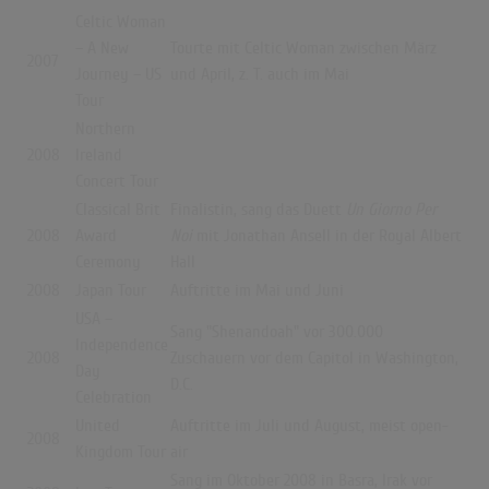
Celtic Woman
– A New
Tourte mit Celtic Woman zwischen März
2007
Journey – US
und April, z.
T. auch im Mai
Tour
Northern
2008
Ireland
Concert Tour
Classical Brit
Finalistin, sang das Duett
Un Giorno Per
2008
Award
Noi
mit
Jonathan Ansell
in der Royal Albert
Ceremony
Hall
2008
Japan Tour
Auftritte im Mai und Juni
USA –
Sang "Shenandoah" vor 300.000
Independence
2008
Zuschauern vor dem Capitol in Washington,
Day
D.C.
Celebration
United
Auftritte im Juli und August, meist open-
2008
Kingdom Tour
air
Sang im Oktober 2008 in Basra, Irak vor