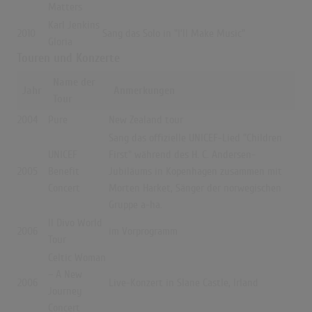
Matters
Karl Jenkins
2010
Sang das Solo in "I’ll Make Music"
Gloria
Touren und Konzerte
Name der
Jahr
Anmerkungen
Tour
2004
Pure
New Zealand tour
Sang das offizielle UNICEF-Lied "Children
UNICEF
First" während des H. C. Andersen-
2005
Benefit
Jubiläums in Kopenhagen zusammen mit
Concert
Morten Harket, Sänger der norwegischen
Gruppe a-ha.
Il Divo World
2006
im Vorprogramm
Tour
Celtic Woman
– A New
2006
Live-Konzert in Slane Castle, Irland
Journey
Concert