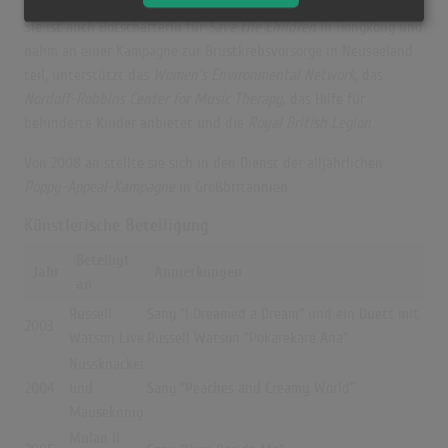
Sie ist auch Botschafterin für
Save the Children
in Hongkong und
nahm an einer Kampagne zur Brustkrebsvorsorge in Neuseeland
teil,
unterstützt das
Women’s Environmental Network
,
das
Nordoff-
Robbins
Center for Music Therapy
, das Hilfe für
behinderte Kinder anbietet
und die
Royal British Legion
.
Von 2008 an stellte sie sich in den Dienst der alljährlichen
Poppy-Appeal-Kampagne
in Großbritannien.
Künstlerische Beteiligung
Beteiligt
Jahr
Anmerkungen
an
Russell
Sang "I Dreamed a Dream" und ein Duett mit
2003
Watson Live
Russell Watson "Pokarekare Ana"
Nussknacker
2004
und
Sang "Peaches and Creamy World"
Mausekönig
Mulan II