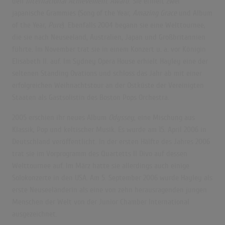
den
International Achievement Award
. Sie erhielt zwei
japanische Grammies (Song of the Year,
Amazing Grace
und Album
of the Year,
Pure
). Ebenfalls 2004 begann sie eine Welttournee,
die sie nach Neuseeland, Australien, Japan und Großbritannien
führte. Im November trat sie in einem Konzert u.
a. vor Königin
Elisabeth
II. auf.
Im Sydney Opera House erhielt Hayley eine der
seltenen Standing Ovations
und schloss das Jahr ab mit einer
erfolgreichen Weihnachtstour an der Ostküste der Vereinigten
Staaten als Gastsolistin des Boston Pops Orchestra.
2005 erschien ihr neues Album
Odyssey
, eine Mischung aus
Klassik, Pop und keltischer Musik. Es wurde am 15. April 2006 in
Deutschland veröffentlicht. In der ersten Hälfte des Jahres 2006
trat sie im Vorprogramm des Quartetts Il Divo auf dessen
Welttournee auf. Im März hatte sie allerdings auch einige
Solokonzerte in den USA. Am 5. September 2006 wurde Hayley als
erste Neuseeländerin als eine von zehn herausragenden jungen
Menschen der Welt von der Junior Chamber International
ausgezeichnet.