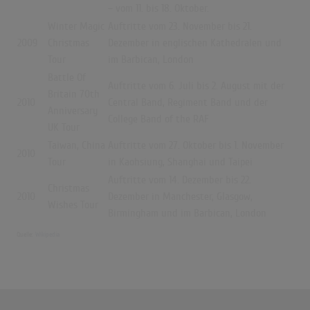
– vom 11. bis 18. Oktober.
Winter Magic
Auftritte vom 23. November bis 21.
2009
Christmas
Dezember in englischen Kathedralen und
Tour
im Barbican, London
Battle Of
Auftritte vom 6. Juli bis 2. August mit der
Britain 70th
2010
Central Band, Regiment Band und der
Anniversary
College Band of the RAF
UK Tour
Taiwan, China
Auftritte vom 27. Oktober bis 1. November
2010
Tour
in Kaohsiung, Shanghai und Taipei
Auftritte vom 14. Dezember bis 22.
Christmas
2010
Dezember in Manchester, Glasgow,
Wishes Tour
Birmingham und im Barbican, London
Quelle:
Wikipedia