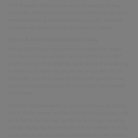
Am 13. November 2006 nahm sie an der Einweihung des New
Zealand War Memorial in London teil.
Drei Großonkel von Hayley
Westenra dienten im Zweiten Weltkrieg, einer fiel. Nach dem
Erscheinen von
Pure
zog Hayley Westenra nach London.
Zeit nach erstem internationalem Erfolg
Im August 2006 wurde Hayley Westenra Mitglied der Gruppe
Celtic Woman
und ist auf deren zweitem am 30. Januar 2007
veröffentlichtem Album (CD/DVD),
Celtic Woman: A New Journey
zu sehen bzw. zu hören.
Sie ging mit der Gruppe 2007 auf US-
Tournee (bis Juni 2007), wobei Auftritte in 88 Spielstätten im
ganzen Land angesetzt waren.
Nach Ende dieser Tour trennten
sich die Wege.
Das dritte internationale Album
Treasure
wurde am 26. Februar
2007 in Großbritannien veröffentlicht. Das Album umfasst Lieder
wie
E Pari Ra
,
One Fine Day
,
Let Me Lie
,
Danny Boy
und
Abide
with Me
. Hayley war Mitautorin von vier der fünfzehn Titel. Die
Version für die USA, Australien und Neuseeland folgte im März