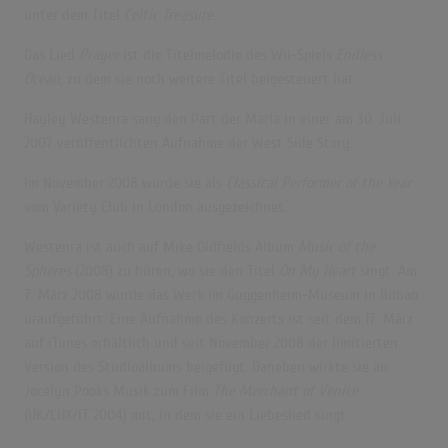
unter dem Titel
Celtic Treasure
.
Das Lied
Prayer
ist die Titelmelodie des Wii-Spiels
Endless
Ocean
, zu dem sie noch weitere Titel beigesteuert hat.
Hayley Westenra sang den Part der Maria in einer am 30. Juli
2007 veröffentlichten Aufnahme der West Side Story.
Im November 2008 wurde sie als
Classical Performer of the Year
vom Variety Club in London ausgezeichnet.
Westenra ist auch auf Mike Oldfields Album
Music of the
Spheres
(2008) zu hören, wo sie den Titel
On My Heart
singt. Am
7. März 2008 wurde das Werk im Guggenheim-Museum in Bilbao
uraufgeführt. Eine Aufnahme des Konzerts ist seit dem 17. März
auf iTunes erhältlich und seit November 2008 der limitierten
Version des Studioalbums beigefügt. Daneben wirkte sie an
Jocelyn Pooks Musik zum Film
The Merchant of Venice
(UK/LUX/IT 2004) mit, in dem sie ein Liebeslied singt.