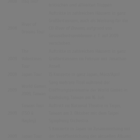
2008
Iraq Tour
britischen und alliierten Truppen
Auftritte in zahlreichen Häusern in ganz
Großbritannien, auch als Werbung für die
River of
2008
CD
River of Dreams
; aufgrund von
Dreams Tour
Gesundheitsproblemen z.
T. auf 2009
verschoben.
The
Auftritte in zahlreichen Häusern in ganz
2009
Valentines
Großbritannien im Februar mit Jonathan
Tour
Ansell.
2009
Japan Tour
15 Konzerte in ganz Japan, März/April
Sang mehrere Titel während der
World Games
2009
Eröffnungszeremonie der World Games in
2009, Taiwan
Kaohsiung, Taiwan am 16. Juli
Taiwan Tour
Auftritt im National Theatre in Taipei,
2009
(TSO &
Taiwan am 3. Oktober mit dem Taipei
Hayley)
Symphony Orchestra.
5 Konzerte in Japan im Zusammenhang mit
2009
Japan Tour
der Veröffentlichung des aktuellen Albums