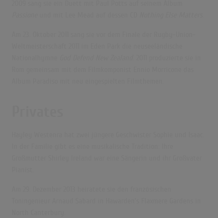
2009 sang sie ein Duett mit Paul Potts auf seinem Album
Passione
und mit Lee Mead auf dessen CD
Nothing Else Matters
.
Am 23. Oktober 2011 sang sie vor dem Finale der Rugby-Union-
Weltmeisterschaft 2011 im Eden Park die neuseeländische
Nationalhymne
God Defend New Zealand
. 2011 produzierte sie in
Rom gemeinsam mit dem Filmkomponist Ennio Morricone das
Album Paradiso mit neu eingespielten Filmthemen.
Privates
Hayley Westenra hat zwei jüngere Geschwister Sophie und Isaac.
In der Familie gibt es eine musikalische Tradition: Ihre
Großmutter Shirley Ireland war eine Sängerin und ihr Großvater
Pianist.
Am 29. Dezember 2013 heiratete sie den französischen
Toningenieur Arnaud Sabard in Hawarden’s Flaxmere Gardens in
North Canterbury.