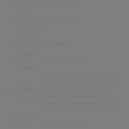
2005
Sang "Here Beside Me"
Soundtrack
Der
Kaufmann
2005
Sang "Bridal Ballad"
von Venedig
Soundtrack'
Lilo & Stitch
2005
Sang "Always"
2
The New
2006
World
Sang "Listen to the Wind"
Soundtrack
Sang mit der Gruppe "The Sky and the Dawn
Celtic
and the Sun", "Over the Rainbow", "Beyond
Woman: A
the Sea", "The Last Rose of Summer",
2007
New
"Spanish Lady", "Mo Ghile Mear" und "You
Journey
Raise Me Up" und als Solistin "Scarborough
Fair" und "Lascia ch’io pianga".
West Side
2007
Sang den Part der Maria
Story