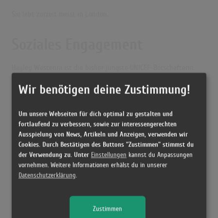
Sie lebt zurzeit meist in London.
Soziales Engagement
Hayley Westenra ist die bisher jüngste UNICEF-Botschafterin.
2005 besuchte sie Ghana, um für ihr Projekt
Bikes for Ghana
zu
Wir benötigen deine Zustimmung!
werben, und half aktiv bei der Beschaffung von Mitteln für den
Kauf von Fahrrädern, um jungen Mädchen den Schulbesuch auch
Um unsere Webseiten für dich optimal zu gestalten und
dann zu ermöglichen, wenn sie in weiterer Entfernung wohnen.
fortlaufend zu verbessern, sowie zur interessengerechten
Im September 2008 besuchte sie im Auftrag von UNICEF Ghana
Ausspielung von News, Artikeln und Anzeigen, verwenden wir
Cookies. Durch Bestätigen des Buttons "Zustimmen" stimmst du
erneut. Sie plante sich um die Förderung von sauberem
der Verwendung zu. Unter
Einstellungen
kannst du Anpassungen
Trinkwasser zu kümmern und etwas gegen die Verseuchung des
vornehmen. Weitere Informationen erhälst du in unserer
Trinkwasser mit einem Parasiten zu tun.
Datenschutzerklärung
.
2008 erhielt Hayley Westenra von der New Zealand Society den
Global Kiwis Young Achiever Award
, wie auch weitere Preise,
Zustimmen
sowohl in Neuseeland als auch in anderen Ländern.