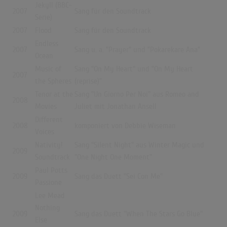
Jekyll (BBC-
2007
Sang für den Soundtrack
Serie)
2007
Flood
Sang für den Soundtrack
Endless
2007
Sang u.
a. "Prayer" und "Pokarekare Ana"
Ocean
Music of
Sang "On My Heart" und "On My Heart
2007
the Spheres
(reprise)"
Tenor at the
Sang "Un Giorno Per Noi" aus Romeo and
2008
Movies
Juliet mit Jonathan Ansell
Different
2008
komponiert von Debbie Wiseman
Voices
Nativity!
Sang "Silent Night" aus Winter Magic und
2009
Soundtrack
"One Night One Moment"
Paul Potts
2009
Sang das Duett "Sei Con Me"
Passione
Lee Mead
Nothing
2009
Sang das Duett "When The Stars Go Blue"
Else