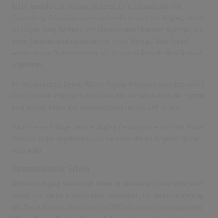
leicht geänderten Version gepresst. Eine Journalistin von
Canterbury Television
wurde aufmerksam und bat Hayley,
on air
zu singen. Gray Bartlett, der Direktor einer Konzert-Agentur, sah
diese Sendung und nahm Hayley unter Vertrag. Bald darauf
wurde ihr ein Plattenvertrag mit Universal Records New Zealand
angeboten.
Ihr (eigentliches) Debüt-Album
Hayley Westenra
erreichte sofort
Platz 1 in den Popcharts und blieb für vier Wochen an der Spitze.
Bald darauf folgte das Weihnachtsalbum
My Gift To You
.
Nach diesen Erfolgen wurde Hayley Gesangsunterricht bei Dame
Malvina Major
angeboten, und sie nahm dieses Angebot später
auch wahr.
Internationaler Erfolg
Während Hayley Westenras Alben in Neuseeland sehr erfolgreich
waren, war sie im Ausland eher unbekannt, bis sie einen Vertrag
mit Decca Records abschloss und 2003 ihr erstes internationales