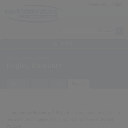
Anmeldung
|
Login
MENÜ
Home
Archiv
Künstler
Hayley Westenra
Übersicht
Songs
Alben
Biografie
Hayley Dee Westenra
(* 10. April 1987 in Christchurch)
ist eine
neuseeländische Sängerin mit irischen
und niederländischen
Wurzeln.