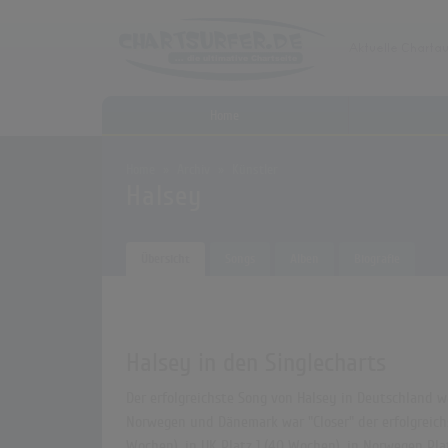
Home
Home
Archiv
Künstler
Halsey
Übersicht
Songs
Alben
Biografie
Halsey in den Singlecharts
Der erfolgreichste Song von Halsey in Deutschland war
Norwegen und Dänemark war "Closer" der erfolgreichst
Wochen), in UK Platz 1 (40 Wochen), in Norwegen Pla