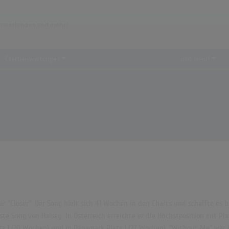
Chartauswertungen
...und mehr!
 "Closer". Der Song hielt sich 41 Wochen in den Charts und schaffte es bis
e Song von Halsey. In Österreich erreichte er die Höchstposition mit Plat
tz 1 (20 Wochen) und in Dänemark Platz 1 (27 Wochen). "Without Me" war 