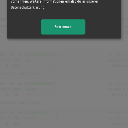
vornehmen. Weitere Informationen erhälst du in unserer
Datenschutzerklärung
.
ar "Manic". Das Album hielt sich 5 Wochen in den Charts und schaffte es 
hste Album von Halsey. In Österreich erreichte es die Höchstposition mit 
Zustimmen
z 23 (9 Wochen) und in Finnland Platz 6 (12 Wochen). "Hopeless Fountain
Alben Gesamt
5
Erste Noti
Top-10 Alben
1
Letzte Noti
Nr.1 Alben
0
Höchstpo
reichstes Album:
Manic
Alben Gesamt
5
Erste Noti
Top-10 Alben
2
Letzte Noti
Nr.1 Alben
0
Höchstpo
reichstes Album:
Manic
Alben Gesamt
4
Erste Noti
Top-10 Alben
2
Letzte Noti
Nr.1 Alben
0
Höchstpo