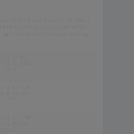
bis auf Platz 13. Auch in Österreich, der Schweiz,
Platz 10 (6 Wochen), in der Schweiz Platz 10 (3
 Kingdom" war in Norwegen der größte Charterfolg
erung:
04.09.2015
erung:
05.09.2025
stion:
5
erung:
11.09.2015
erung:
12.11.2024
stion:
8
erung:
06.09.2015
erung:
12.09.2021
stion:
7