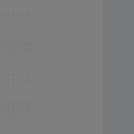
erung:
10.09.2015
erung:
05.09.2025
stion:
5
erung:
03.09.2015
erung:
24.08.2017
stion:
11
erung:
03.09.2015
erung:
09.09.2021
stion:
6
erung:
11.09.2015
erung:
10.09.2021
stion:
19