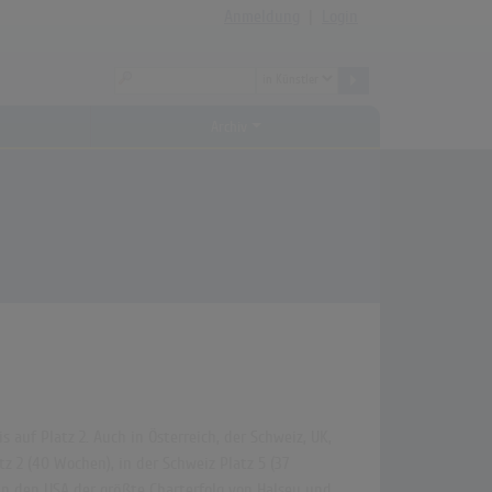
Anmeldung
|
Login
Archiv
 auf Platz 2. Auch in Österreich, der Schweiz, UK,
z 2 (40 Wochen), in der Schweiz Platz 5 (37
in den USA der größte Charterfolg von Halsey und