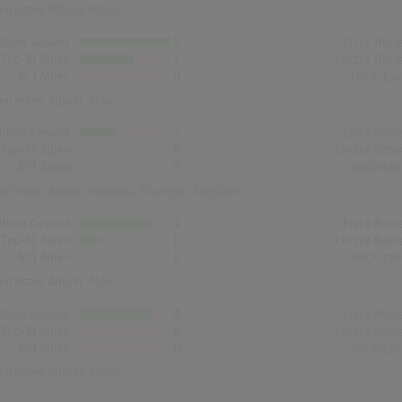
reichstes Album:
Manic
Alben Gesamt
5
Erste Noti
Top-10 Alben
3
Letzte Noti
Nr.1 Alben
0
Höchstpo
reichstes Album:
Manic
Alben Gesamt
2
Erste Noti
Top-10 Alben
0
Letzte Noti
Nr.1 Alben
0
Höchstpo
reichstes Album:
Hopeless Fountain Kingdom
Alben Gesamt
4
Erste Noti
Top-10 Alben
1
Letzte Noti
Nr.1 Alben
0
Höchstpo
reichstes Album:
Manic
Alben Gesamt
4
Erste Noti
Top-10 Alben
0
Letzte Noti
Nr.1 Alben
0
Höchstpo
reichstes Album:
Manic