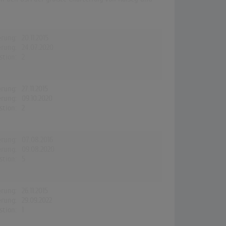
erung:
20.11.2015
erung:
24.07.2020
stion:
2
erung:
27.11.2015
erung:
09.10.2020
stion:
2
erung:
07.08.2016
erung:
09.08.2020
stion:
5
erung:
26.11.2015
erung:
29.09.2022
stion:
1