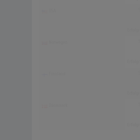
USA
Erfolg
Norwegen
Erfolg
Finnland
Erfolg
Dänemark
Erfolg