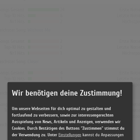
Songs Gesamt
24
Erste Noti
Top-10 Hits
6
Letzte Noti
Nr.1 Hits
2
Höchstpo
reichster Song:
Without Me
Songs Gesamt
2
Erste Noti
Top-10 Hits
2
Letzte Noti
Nr.1 Hits
1
Höchstpo
reichster Song:
Closer
Songs Gesamt
4
Erste Noti
Top-10 Hits
3
Letzte Noti
Nr.1 Hits
0
Höchstpo
Wir benötigen deine Zustimmung!
reichster Song:
Him & I
Songs Gesamt
8
Erste Noti
Um unsere Webseiten für dich optimal zu gestalten und
Top-10 Hits
4
Letzte Noti
fortlaufend zu verbessern, sowie zur interessengerechten
Nr.1 Hits
1
Höchstpo
Ausspielung von News, Artikeln und Anzeigen, verwenden wir
reichster Song:
Closer
Cookies. Durch Bestätigen des Buttons "Zustimmen" stimmst du
der Verwendung zu. Unter
Einstellungen
kannst du Anpassungen