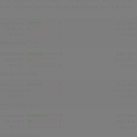
"Him & I" die beste Chartbilanz mit der Höchstposition 3 und 12 Wochen.
Songs Gesamt
11
Erste Noti
Top-10 Hits
2
Letzte Noti
Nr.1 Hits
0
Höchstpo
reichster Song:
Closer
Songs Gesamt
12
Erste Noti
Top-10 Hits
3
Letzte Noti
Nr.1 Hits
0
Höchstpo
reichster Song:
Closer
Songs Gesamt
11
Erste Noti
Top-10 Hits
3
Letzte Noti
Nr.1 Hits
0
Höchstpo
reichster Song:
Closer
Songs Gesamt
16
Erste Noti
Top-10 Hits
4
Letzte Noti
Nr.1 Hits
2
Höchstpo
reichster Song:
Closer