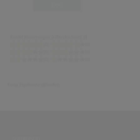
Halsey - Bad At Love (Lyrics / Lyric Video)
Login
(3:01)
Anzahl Bewertungen: 0 (Durchschnitt: 0)
(0)
(0)
(0)
(0)
(0)
(0)
Keine Ergebnisse gefunden
PARTNERSEITE