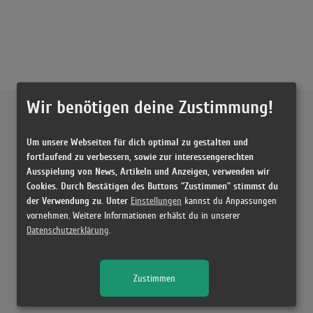
Wir benötigen deine Zustimmung!
Externe Inhalte von
YouTube
Um unsere Webseiten für dich optimal zu gestalten und
Musikvideo
fortlaufend zu verbessern, sowie zur interessengerechten
Ausspielung von News, Artikeln und Anzeigen, verwenden wir
Sie müssen die
Cookie Zustimmung ändern
, um Videos zu laden!
21 Treffer zu "Bad At Love Halsey"
Cookies. Durch Bestätigen des Buttons "Zustimmen" stimmst du
der Verwendung zu. Unter
Einstellungen
kannst du Anpassungen
Halsey - Bad At Love
vornehmen. Weitere Informationen erhälst du in unserer
(3:04)
Datenschutzerklärung
.
Halsey - Bad At Love (Audio)
(3:02)
Zustimmen
Halsey - Bad At Love
(3:02)