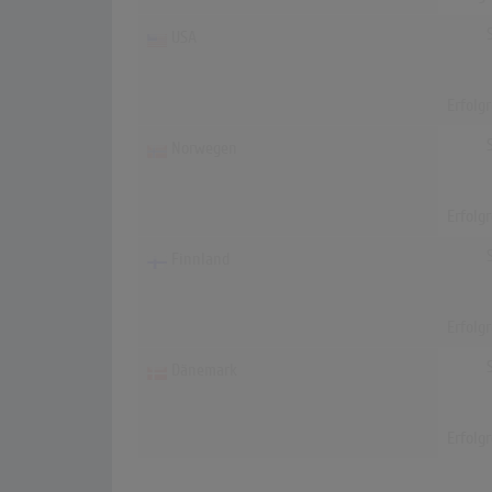
USA
Erfolg
Norwegen
Erfolg
Finnland
Erfolg
Dänemark
Erfolg