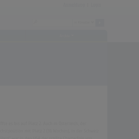
Anmeldung
|
Login
Archiv
te es bis auf Platz 2. Auch in Österreich, der
chstposition mit Platz 2 (36 Wochen), in der Schweiz
o Hard" war in den USA der größte Charterfolg von