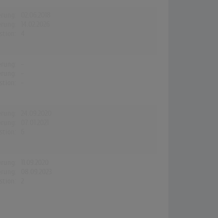
erung:
02.06.2018
erung:
14.02.2026
stion:
4
erung:
-
erung:
-
stion:
-
erung:
24.09.2020
erung:
07.01.2021
stion:
6
erung:
11.09.2020
erung:
08.09.2023
stion:
2