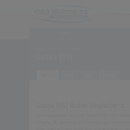
Home
Home
Archiv
Künstler
Gunna [US]
Übersicht
Songs
Alben
Biografie
Gunna [US] in den Singlecharts
Der erfolgreichste Song von Gunna [US] in Deutschlan
Schweiz, UK, Dänemark und Finnland war "Lemonade" d
Platz 3 (40 Wochen), in UK Platz 1 (31 Wochen), in D