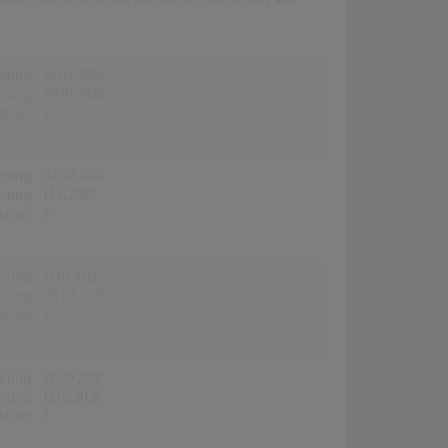
erung:
26.07.2019
erung:
30.01.2026
stion:
2
erung:
02.08.2019
erung:
14.11.2023
stion:
2
erung:
13.01.2019
erung:
05.04.2026
stion:
3
erung:
27.09.2018
erung:
13.02.2026
stion:
1