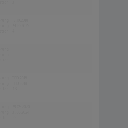
stion:
3
erung:
18.10.2018
erung:
24.10.2025
stion:
4
erung:
-
erung:
-
stion:
-
erung:
11.10.2018
erung:
11.10.2018
stion:
48
erung:
29.05.2020
erung:
31.05.2024
stion:
10