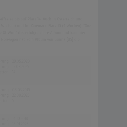
fte es bis auf Platz 14. Auch in Österreich und
(5 Wochen) und in Dänemark Platz 10 (4 Wochen). "One
ne Of Wun" das erfolgreichste Album und kam hier
nd Norwegen hat kein Album von Gunna [US] die
erung:
29.05.2020
erung:
15.08.2025
stion:
14
erung:
08.03.2019
erung:
22.08.2025
stion:
5
erung:
14.10.2018
erung:
18.01.2026