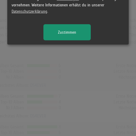
vornehmen. Weitere Informationen erhälst du in unserer
Datenschutzerklärung
.
and war "DS4EVER". Das Album hielt sich 3 Wochen in den Charts und schaf
 Gunna [US]. In Österreich erreichte es die Höchstposition mit Platz 5 
Zustimmen
on Gunna [US] und erreichte dort Platz 4 (10 Wochen). Auch in UK war "O
arder" die beste Chartbilanz mit der Höchstposition 48 und 1 Woche. In u
Alben Gesamt
6
Erste Noti
Top-10 Alben
0
Letzte Noti
Nr.1 Alben
0
Höchstpo
reichstes Album:
DS4EVER
Alben Gesamt
7
Erste Noti
Top-10 Alben
4
Letzte Noti
Nr.1 Alben
0
Höchstpo
reichstes Album:
DS4EVER
Alben Gesamt
8
Erste Noti
Top-10 Alben
6
Letzte Noti