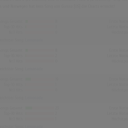
In und Norwegen hat kein Song von Gunna [US] die Charts erreicht!
Songs Gesamt
8
Erste Noti
Top-10 Hits
3
Letzte Noti
Nr.1 Hits
0
Höchstpo
reichster Song:
Lemonade
Songs Gesamt
8
Erste Noti
Top-10 Hits
2
Letzte Noti
Nr.1 Hits
0
Höchstpo
reichster Song:
Lemonade
Songs Gesamt
19
Erste Noti
Top-10 Hits
1
Letzte Noti
Nr.1 Hits
0
Höchstpo
reichster Song:
Lemonade
Songs Gesamt
23
Erste Noti
Top-10 Hits
2
Letzte Noti
Nr.1 Hits
1
Höchstpo
reichster Song:
Lemonade