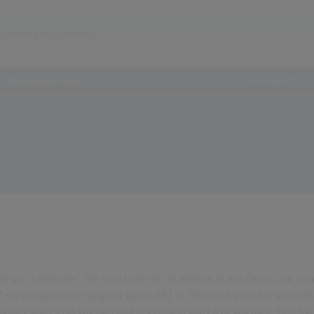
Chartauswertungen
...und mehr!
d war "Lemonade". Der Song hielt sich 36 Wochen in den Charts und schaff
er erfolgreichste Song von Gunna [US]. In Österreich erreichte er die Hö
änemark Platz 2 (20 Wochen) und in Finnland Platz 6 (12 Wochen). "Drip To