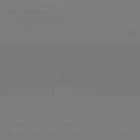
Anmeldung
|
Login
MENÜ
Home
Archiv
Künstler
Gilbert Bécaud
Übersicht
Songs
Alben
Biografie
Gilbert Bécaud Alben
Alle Gilbert Bécaud Alben in der Übersicht. Die grüne Zahl steht