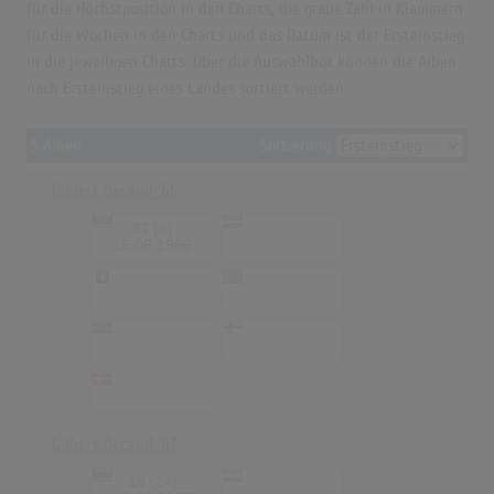
für die Höchstposition in den Charts, die graue Zahl in Klammern
für die Wochen in den Charts und das Datum ist der Ersteinstieg
in die jeweiligen Charts. Über die Auswahlbox können die Alben
nach Ersteinstieg eines Landes sortiert werden.
5 Alben
Sortierung
Gilbert Becaud '66
37
(4)
-
-
15.06.1966
-
-
-
-
-
-
-
-
-
-
Gilbert Bécaud '67
18
(24)
-