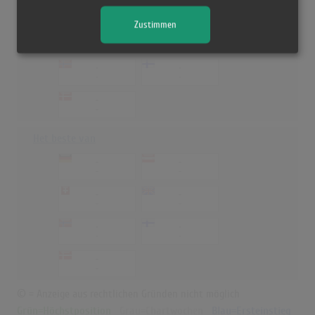
79
(3)
-
-
21.01.2002
Zustimmen
-
-
-
-
-
-
-
-
-
-
Het beste van
-
-
-
-
-
-
-
-
-
-
-
-
-
-
© = Anzeige aus rechtlichen Gründen nicht möglich
Grün=Höchstposition
Grau=Chartwochen
Blau=Ersteinstieg