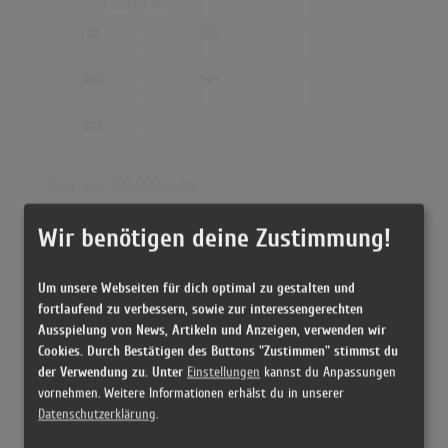
-
15.04.1967
-
-
-
-
-
-
-
-
-
-
Monsieur 100 000 Volts
15
(12)
-
Wir benötigen deine Zustimmung!
-
15.05.1967
-
-
-
-
Um unsere Webseiten für dich optimal zu gestalten und
fortlaufend zu verbessern, sowie zur interessengerechten
-
-
-
-
Ausspielung von News, Artikeln und Anzeigen, verwenden wir
Cookies. Durch Bestätigen des Buttons "Zustimmen" stimmst du
-
der Verwendung zu. Unter
Einstellungen
kannst du Anpassungen
-
vornehmen. Weitere Informationen erhälst du in unserer
Große Erfolge, große Chansons
Datenschutzerklärung
.