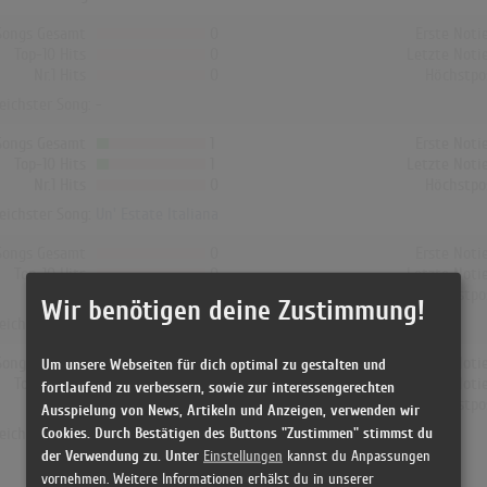
Songs Gesamt
0
Erste Noti
Top-10 Hits
0
Letzte Noti
Nr.1 Hits
0
Höchstpo
reichster Song: -
Songs Gesamt
1
Erste Noti
Top-10 Hits
1
Letzte Noti
Nr.1 Hits
0
Höchstpo
reichster Song:
Un' Estate Italiana
Songs Gesamt
0
Erste Noti
Top-10 Hits
0
Letzte Noti
Nr.1 Hits
0
Höchstpo
Wir benötigen deine Zustimmung!
reichster Song: -
Songs Gesamt
0
Erste Noti
Um unsere Webseiten für dich optimal zu gestalten und
Top-10 Hits
0
Letzte Noti
fortlaufend zu verbessern, sowie zur interessengerechten
Nr.1 Hits
0
Höchstpo
Ausspielung von News, Artikeln und Anzeigen, verwenden wir
Cookies. Durch Bestätigen des Buttons "Zustimmen" stimmst du
reichster Song: -
der Verwendung zu. Unter
Einstellungen
kannst du Anpassungen
vornehmen. Weitere Informationen erhälst du in unserer