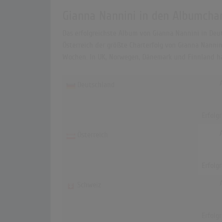
Gianna Nannini in den Albumcha
Das erfolgreichste Album von Gianna Nannini in Deut
Österreich der größte Charterfolg von Gianna Nannini
Wochen. In UK, Norwegen, Dänemark und Finnland ha
Deutschland
Erfolg
Österreich
Erfolg
Schweiz
Erfolg