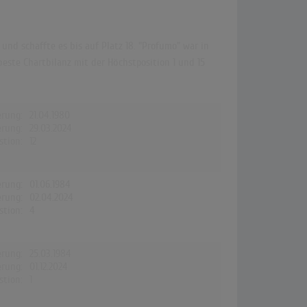
und schaffte es bis auf Platz 18. "Profumo" war in
beste Chartbilanz mit der Höchstposition 1 und 15
erung:
21.04.1980
erung:
29.03.2024
stion:
12
erung:
01.06.1984
erung:
02.04.2024
stion:
4
erung:
25.03.1984
erung:
01.12.2024
stion:
1