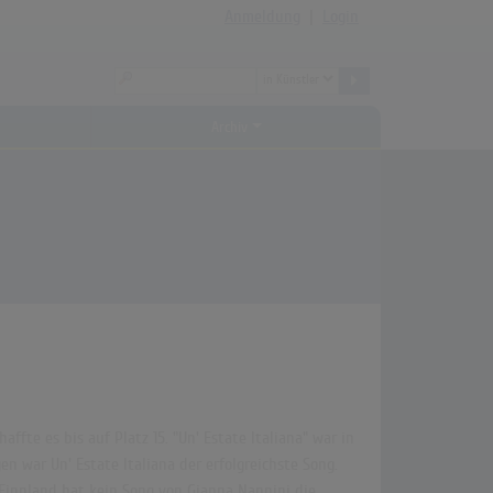
Anmeldung
|
Login
Archiv
fte es bis auf Platz 15. "Un' Estate Italiana" war in
n war Un' Estate Italiana der erfolgreichste Song.
 Finnland hat kein Song von Gianna Nannini die