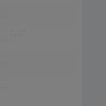
erung:
-
erung:
-
stion:
-
erung:
05.07.1990
erung:
26.07.1990
stion:
4
erung:
-
erung:
-
stion:
-
erung:
-
erung:
-
stion:
-