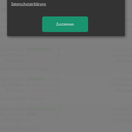
Datenschutzerklärung
.
rts
schland war "Latin Lover". Das Album hielt sich 33 Wochen in den Charts 
Zustimmen
 und erreichte dort Platz 4 (16 Wochen). In der Schweiz hat "Puzzle" die 
t kein Album von Gianna Nannini die Charts erreicht!
Alben Gesamt
19
Erste Noti
Top-10 Alben
0
Letzte Noti
Nr.1 Alben
0
Höchstpo
reichstes Album:
Latin Lover
Alben Gesamt
13
Erste Noti
Top-10 Alben
1
Letzte Noti
Nr.1 Alben
0
Höchstpo
reichstes Album:
Profumo
Alben Gesamt
23
Erste Noti
Top-10 Alben
8
Letzte Noti
Nr.1 Alben
1
Höchstpo
reichstes Album:
Puzzle