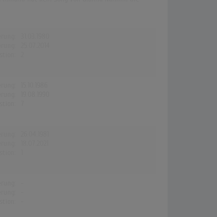
erung:
31.03.1980
erung:
25.07.2014
stion:
2
erung:
15.10.1986
erung:
19.08.1990
stion:
7
erung:
26.04.1981
erung:
18.07.2021
stion:
1
erung:
-
erung:
-
stion:
-