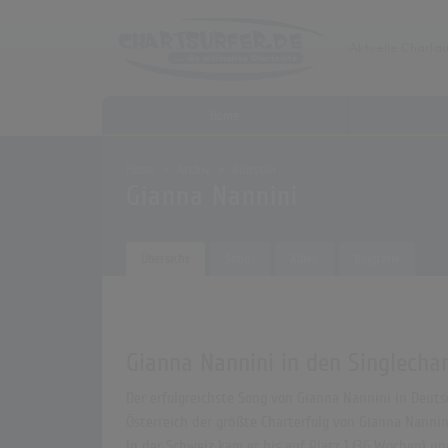
Home
Home
Archiv
Künstler
Gianna Nannini
Übersicht
Songs
Alben
Biografie
Gianna Nannini in den Singlecha
Der erfolgreichste Song von Gianna Nannini in Deutsc
Österreich der größte Charterfolg von Gianna Nannini
In der Schweiz kam er bis auf Platz 1 (36 Wochen) u