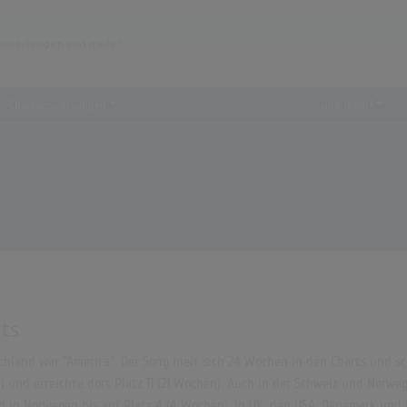
Chartauswertungen
...und mehr!
rts
hland war "America". Der Song hielt sich 24 Wochen in den Charts und schaf
 und erreichte dort Platz 11 (21 Wochen). Auch in der Schweiz und Norwege
nd in Norwegen bis auf Platz 4 (4 Wochen). In UK, den USA, Dänemark und