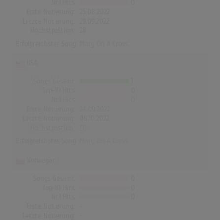
Nr.1 Hits
0
Erste Notierung:
25.08.2022
Letzte Notierung:
29.09.2022
Höchstpostion:
28
Erfolgreichster Song:
Mary On A Cross
USA
Songs Gesamt
1
Top-10 Hits
0
Nr.1 Hits
0
Erste Notierung:
24.09.2022
Letzte Notierung:
08.10.2022
Höchstpostion:
90
Erfolgreichster Song:
Mary On A Cross
Norwegen
Songs Gesamt
0
Top-10 Hits
0
Nr.1 Hits
0
Erste Notierung:
-
Letzte Notierung:
-