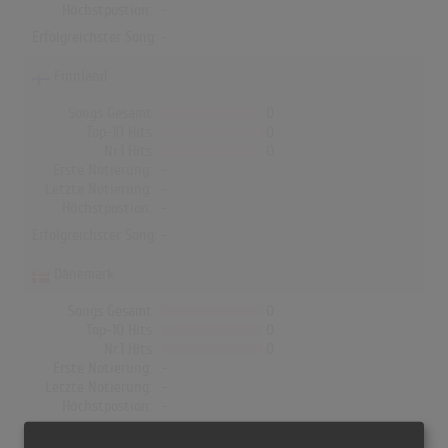
Höchstpostion:
-
Erfolgreichster Song: -
Finnland
Songs Gesamt
0
Top-10 Hits
0
Nr.1 Hits
0
Erste Notierung:
-
Letzte Notierung:
-
Höchstpostion:
-
Erfolgreichster Song: -
Dänemark
Songs Gesamt
0
Top-10 Hits
0
Nr.1 Hits
0
Erste Notierung:
-
Letzte Notierung:
-
Höchstpostion:
-
Erfolgreichster Song: -