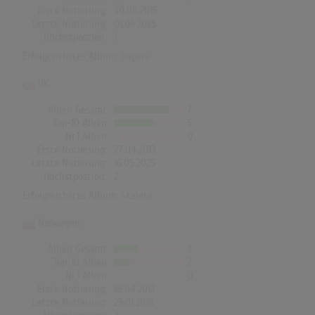
Erste Notierung:
30.08.2015
Letzte Notierung:
01.06.2025
Höchstpostion:
1
Erfolgreichstes Album:
Impera
UK
Alben Gesamt
7
Top-10 Alben
5
Nr.1 Alben
0
Erste Notierung:
27.04.2013
Letzte Notierung:
16.05.2025
Höchstpostion:
2
Erfolgreichstes Album:
Skeletá
Norwegen
Alben Gesamt
3
Top-10 Alben
2
Nr.1 Alben
0
Erste Notierung:
18.04.2013
Letzte Notierung:
25.01.2018