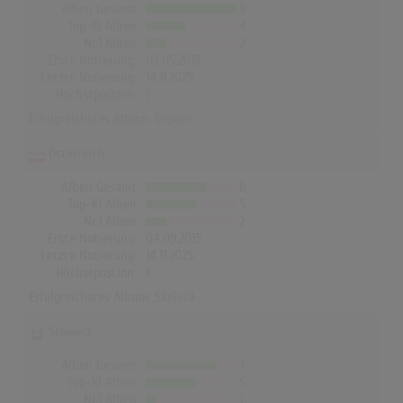
Alben Gesamt
9
Top-10 Alben
4
Nr.1 Alben
2
Erste Notierung:
03.05.2013
Letzte Notierung:
14.11.2025
Höchstpostion:
1
Erfolgreichstes Album:
Impera
Österreich
Alben Gesamt
6
Top-10 Alben
5
Nr.1 Alben
2
Erste Notierung:
04.09.2015
Letzte Notierung:
14.11.2025
Höchstpostion:
1
Erfolgreichstes Album:
Skeletá
Schweiz
Alben Gesamt
7
Top-10 Alben
5
Nr.1 Alben
1