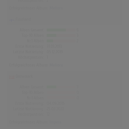
Höchstpostion:
2
Erfolgreichstes Album:
Meliora
Finnland
Alben Gesamt
6
Top-10 Alben
3
Nr.1 Alben
2
Erste Notierung:
31.01.2013
Letzte Notierung:
05.12.2019
Höchstpostion:
1
Erfolgreichstes Album:
Meliora
Dänemark
Alben Gesamt
3
Top-10 Alben
0
Nr.1 Alben
0
Erste Notierung:
04.09.2015
Letzte Notierung:
25.03.2022
Höchstpostion:
12
Erfolgreichstes Album:
Impera