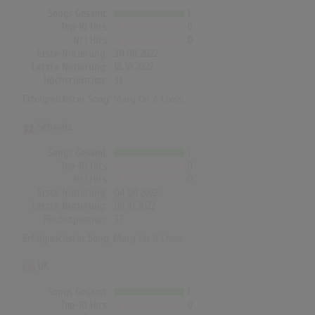
Songs Gesamt
1
Top-10 Hits
0
Nr.1 Hits
0
Erste Notierung:
30.08.2022
Letzte Notierung:
18.10.2022
Höchstpostion:
31
Erfolgreichster Song:
Mary On A Cross
Schweiz
Songs Gesamt
1
Top-10 Hits
0
Nr.1 Hits
0
Erste Notierung:
04.09.2022
Letzte Notierung:
09.10.2022
Höchstpostion:
37
Erfolgreichster Song:
Mary On A Cross
UK
Songs Gesamt
1
Top-10 Hits
0