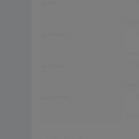
USA
Erfolg
Norwegen
Erfolg
Finnland
Erfolg
Dänemark
Erfolg