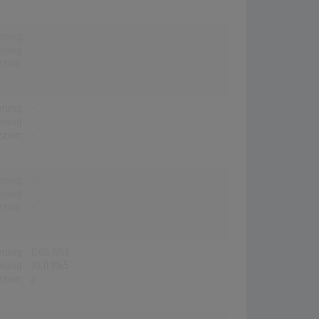
erung:
-
erung:
-
stion:
-
erung:
-
erung:
-
stion:
-
erung:
-
erung:
-
stion:
-
erung:
11.05.1963
erung:
20.11.1965
stion:
2