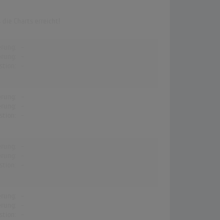
die Charts erreicht!
erung:
-
erung:
-
stion:
-
erung:
-
erung:
-
stion:
-
erung:
-
erung:
-
stion:
-
erung:
-
erung:
-
stion:
-