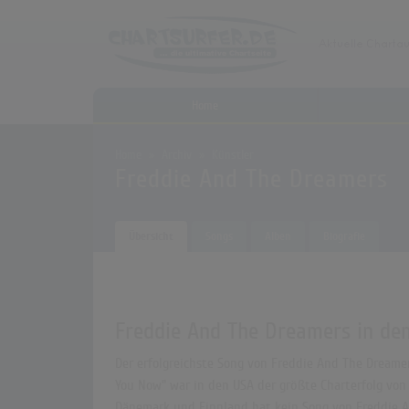
Home
Home
Archiv
Künstler
Freddie And The Dreamers
Übersicht
Songs
Alben
Biografie
Freddie And The Dreamers in den
Der erfolgreichste Song von Freddie And The Dreamers
You Now" war in den USA der größte Charterfolg von 
Dänemark und Finnland hat kein Song von Freddie An