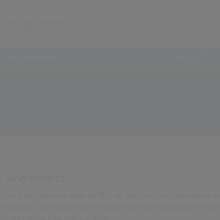
Chartauswertungen
...und mehr!
 Singlecharts
 in UK war "You Were Made For Me". Der Song hielt sich 15 Wochen in den 
Freddie And The Dreamers und erreichte dort Platz 1 (11 Wochen). In Deut
d The Dreamers die Charts erreicht!