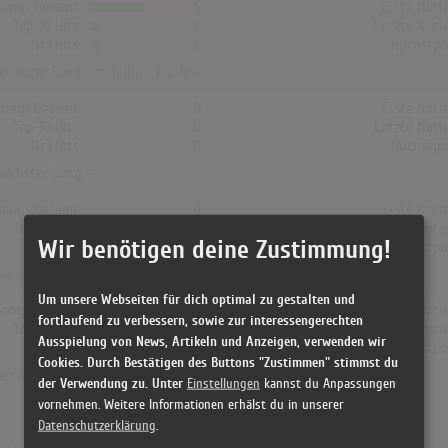
Songs Gesamt
5
Erste Noti
Top-10 Hits
1
Letzte Noti
Nr.1 Hits
1
Höchstpo
reichster Song:
I'm Telling You Now
Songs Gesamt
0
Erste Noti
Top-10 Hits
0
Letzte Noti
Nr.1 Hits
0
Höchstpo
reichster Song: -
Songs Gesamt
0
Erste Noti
Top-10 Hits
0
Letzte Noti
Wir benötigen deine Zustimmung!
Nr.1 Hits
0
Höchstpo
reichster Song: -
Um unsere Webseiten für dich optimal zu gestalten und
Songs Gesamt
0
Erste Noti
fortlaufend zu verbessern, sowie zur interessengerechten
Top-10 Hits
0
Letzte Noti
Ausspielung von News, Artikeln und Anzeigen, verwenden wir
Nr.1 Hits
0
Höchstpo
Cookies. Durch Bestätigen des Buttons "Zustimmen" stimmst du
reichster Song: -
der Verwendung zu. Unter
Einstellungen
kannst du Anpassungen
vornehmen. Weitere Informationen erhälst du in unserer
Datenschutzerklärung
.