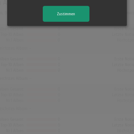
n Albumcharts
gen, Dänemark und Finnland hat kein Album von Freddie And The Dreamers 
Zustimmen
Alben Gesamt
0
Erste Noti
Top-10 Alben
0
Letzte Noti
Nr.1 Alben
0
Höchstpo
reichstes Album: -
Alben Gesamt
0
Erste Noti
Top-10 Alben
0
Letzte Noti
Nr.1 Alben
0
Höchstpo
reichstes Album: -
Alben Gesamt
0
Erste Noti
Top-10 Alben
0
Letzte Noti
Nr.1 Alben
0
Höchstpo
reichstes Album: -
Alben Gesamt
0
Erste Noti
Top-10 Alben
0
Letzte Noti
Nr.1 Alben
0
Höchstpo