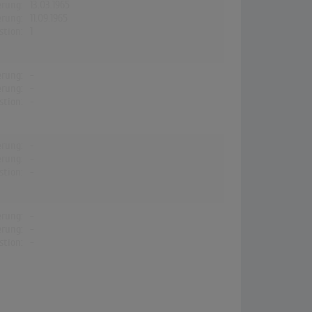
erung:
13.03.1965
erung:
11.09.1965
stion:
1
erung:
-
erung:
-
stion:
-
erung:
-
erung:
-
stion:
-
erung:
-
erung:
-
stion:
-