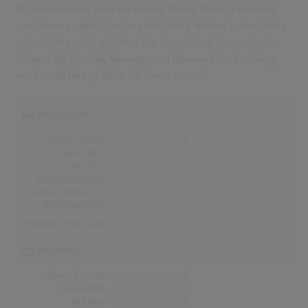
Der erfolgreichste Song von Finnish Hockey Mafia in Finnland
war "Taivas varjele!". Der Song hielt sich 6 Wochen in den Charts
und schaffte es bis auf Platz 2. In Deutschland, Österreich, der
Schweiz, UK, den USA, Norwegen und Dänemark hat kein Song
von Finnish Hockey Mafia die Charts erreicht!
Deutschland
Songs Gesamt
0
Top-10 Hits
0
Nr.1 Hits
0
Erste Notierung:
-
Letzte Notierung:
-
Höchstpostion:
-
Erfolgreichster Song: -
Österreich
Songs Gesamt
0
Top-10 Hits
0
Nr.1 Hits
0