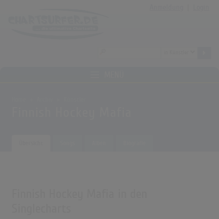
Anmeldung
|
Login
MENÜ
Home
Archiv
Künstler
Finnish Hockey Mafia
Übersicht
Songs
Alben
Biografie
Finnish Hockey Mafia in den
Singlecharts