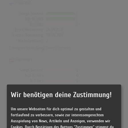
Finnland
Songs Gesamt
1
Top-10 Hits
1
Nr.1 Hits
0
Erste Notierung:
26.05.2011
Letzte Notierung:
30.06.2011
Höchstpostion:
2
Erfolgreichster Song:
Taivas varjele!
Dänemark
Songs Gesamt
0
Top-10 Hits
0
Nr.1 Hits
0
Erste Notierung:
-
Letzte Notierung:
-
Wir benötigen deine Zustimmung!
Höchstpostion:
-
Erfolgreichster Song: -
Um unsere Webseiten für dich optimal zu gestalten und
fortlaufend zu verbessern, sowie zur interessengerechten
Ausspielung von News, Artikeln und Anzeigen, verwenden wir
Finnish Hockey Mafia in den
Cookies. Durch Bestätigen des Buttons "Zustimmen" stimmst du