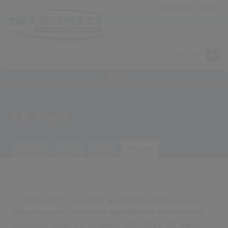
Anmeldung
|
Login
MENÜ
Home
Archiv
Künstler
F.R. David
Übersicht
Songs
Alben
Biografie
F. R. David
(* 1. Januar 1947 als
Eli Robert David Fitoussi
in
Menzel Bourguiba, Französisch-Nordafrika) ist ein französisch-
tunesischer Sänger und Songwriter. 1982 hatte er mit
Words