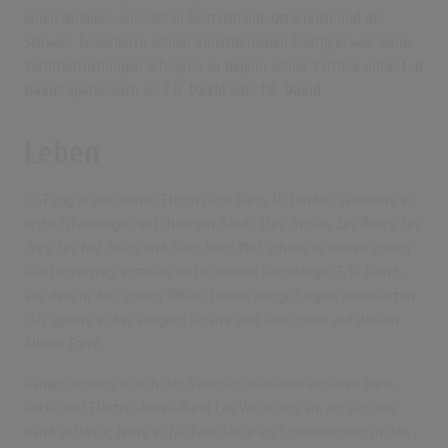
einen Nummer-eins-Hit in Deutschland, Österreich und der
Schweiz. Er variierte seinen Künstlernamen häufig etwas, seine
Veröffentlichungen erfolgten zu Beginn seiner Karriere unter
F-R
David
, später auch als
F.R. David
oder
FR. David
.
Leben
1957 zog er mit seinen Eltern nach Paris. In London sammelte er
erste Erfahrungen mit diversen Bands (
Les Trèfles
,
Les Boots,
Les
Jets,
Les Hot Beats
und
Sans Nom
)
1967 erhielt er seinen ersten
Plattenvertrag, erstmals unter seinem Pseudonym F.
R. David,
aus dem in den späten 1960er Jahren einige Singles resultierten.
1972 spielte er bei Vangelis Gitarre und Percussion auf dessen
Album
Earth
.
Danach schloss er sich der französisch-marokkanischen Hard-
Rock- und Electric-Blues-Band Les Variations an.
Als sich die
Band auflöste, lebte er für fünf Jahre als Studiomusiker in den