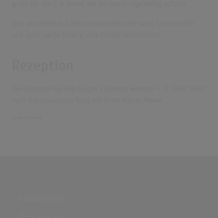
große Hit von F. R. David, der bis heute regelmäßig auftritt.
Sein persönliches Erkennungszeichen sind seine Sonnenbrille
und seine weiße Gitarre, eine Fender Stratocaster.
Rezeption
Die deutsche Hip-Hop-Gruppe Fischmob widmete F. R. David einen
nach ihm benannten Song auf ihrem Album
Power.
Quelle:
Wikipedia
PARTNERSEITE