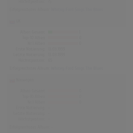
Höchstpostion:
15
Erfolgreichstes Album:
Whitey Ford Sings The Blues
UK
Alben Gesamt
1
Top-10 Alben
0
Nr.1 Alben
0
Erste Notierung:
13.03.1999
Letzte Notierung:
13.03.1999
Höchstpostion:
65
Erfolgreichstes Album:
Whitey Ford Sings The Blues
Norwegen
Alben Gesamt
0
Top-10 Alben
0
Nr.1 Alben
0
Erste Notierung:
-
Letzte Notierung:
-
Höchstpostion:
-
Erfolgreichstes Album: -