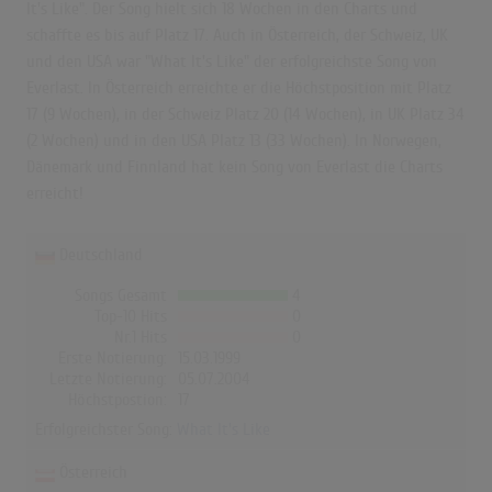
It's Like". Der Song hielt sich 18 Wochen in den Charts und
schaffte es bis auf Platz 17. Auch in Österreich, der Schweiz, UK
und den USA war "What It's Like" der erfolgreichste Song von
Everlast. In Österreich erreichte er die Höchstposition mit Platz
17 (9 Wochen), in der Schweiz Platz 20 (14 Wochen), in UK Platz 34
(2 Wochen) und in den USA Platz 13 (33 Wochen). In Norwegen,
Dänemark und Finnland hat kein Song von Everlast die Charts
erreicht!
Deutschland
Songs Gesamt
4
Top-10 Hits
0
Nr.1 Hits
0
Erste Notierung:
15.03.1999
Letzte Notierung:
05.07.2004
Höchstpostion:
17
Erfolgreichster Song:
What It's Like
Österreich