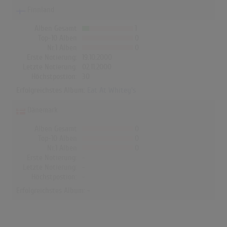
Finnland
Alben Gesamt
1
Top-10 Alben
0
Nr.1 Alben
0
Erste Notierung:
19.10.2000
Letzte Notierung:
02.11.2000
Höchstpostion:
30
Erfolgreichstes Album:
Eat At Whitey's
Dänemark
Alben Gesamt
0
Top-10 Alben
0
Nr.1 Alben
0
Erste Notierung:
-
Letzte Notierung:
-
Höchstpostion:
-
Erfolgreichstes Album: -