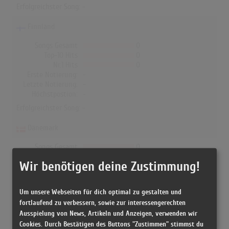
Erfolgreichster Song: -
Finnland
Songs Gesamt
0
Top-10 Hits
0
Nr.1 Hits
0
Erste Notierung:
-
Letzte Notierung:
-
Höchstpostion:
-
Erfolgreichster Song: -
Dänemark
Songs Gesamt
0
Top-10 Hits
0
Wir benötigen deine Zustimmung!
Nr.1 Hits
0
Erste Notierung:
-
Letzte Notierung:
-
Um unsere Webseiten für dich optimal zu gestalten und
Höchstpostion:
-
fortlaufend zu verbessern, sowie zur interessengerechten
Erfolgreichster Song: -
Ausspielung von News, Artikeln und Anzeigen, verwenden wir
Cookies. Durch Bestätigen des Buttons "Zustimmen" stimmst du