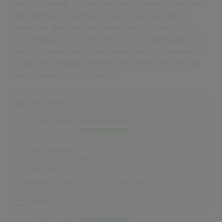
ciao (Hugel Remix)". Der Song hielt sich 39 Wochen in den Charts
und schaffte es bis auf Platz 2. Auch in Österreich und der
Schweiz war "Bella ciao (Hugel Remix)" der erfolgreichste Song
von El Profesor. In Österreich erreichte er die Höchstposition mit
Platz 1 (30 Wochen) und in der Schweiz Platz 14 (25 Wochen). In
UK, den USA, Norwegen, Dänemark und Finnland hat kein Song
von El Profesor die Charts erreicht!
Deutschland
Songs Gesamt
1
Top-10 Hits
1
Nr.1 Hits
0
Erste Notierung:
18.05.2018
Letzte Notierung:
08.02.2019
Höchstpostion:
2
Erfolgreichster Song:
Bella ciao (Hugel Remix)
Österreich
Songs Gesamt
1