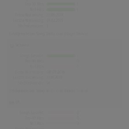
Top-10 Hits
1
Nr.1 Hits
1
Erste Notierung:
22.06.2018
Letzte Notierung:
01.02.2019
Höchstpostion:
1
Erfolgreichster Song:
Bella ciao (Hugel Remix)
Schweiz
Songs Gesamt
1
Top-10 Hits
0
Nr.1 Hits
0
Erste Notierung:
08.07.2018
Letzte Notierung:
13.01.2019
Höchstpostion:
14
Erfolgreichster Song:
Bella ciao (Hugel Remix)
UK
Songs Gesamt
0
Top-10 Hits
0
Nr.1 Hits
0