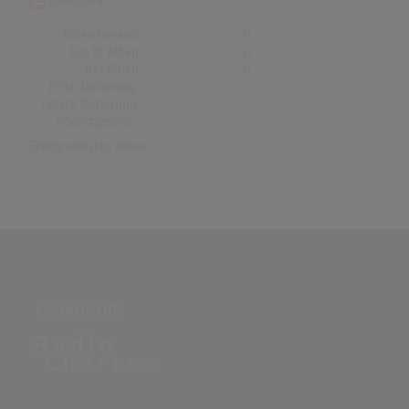
Dänemark
Alben Gesamt
0
Top-10 Alben
0
Nr.1 Alben
0
Erste Notierung:
-
Letzte Notierung:
-
Höchstpostion:
-
Erfolgreichstes Album: -
PARTNERSEITE