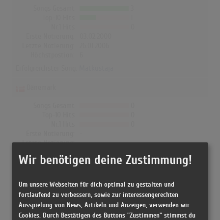
Songs Gesamt
3
Top-10 Hits
1
Nr.1 Hits
0
Erste Notierung:
03.02.2000
Letzte Notierung:
26.01.2006
Höchstpostion:
6
Erfolgreichster Song:
Matkustaja
Dänemark
Songs Gesamt
0
Top-10 Hits
0
Nr.1 Hits
0
Erste Notierung:
-
Letzte Notierung:
-
Höchstpostion:
-
Wir benötigen deine Zustimmung!
Erfolgreichster Song: -
Um unsere Webseiten für dich optimal zu gestalten und
fortlaufend zu verbessern, sowie zur interessengerechten
Egotrippi in den Albumcharts
Ausspielung von News, Artikeln und Anzeigen, verwenden wir
Cookies. Durch Bestätigen des Buttons "Zustimmen" stimmst du