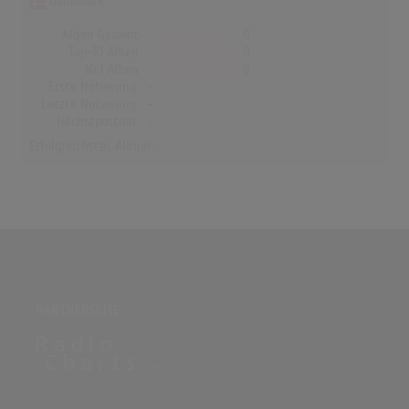
Dänemark
Alben Gesamt
0
Top-10 Alben
0
Nr.1 Alben
0
Erste Notierung:
-
Letzte Notierung:
-
Höchstpostion:
-
Erfolgreichstes Album: -
PARTNERSEITE