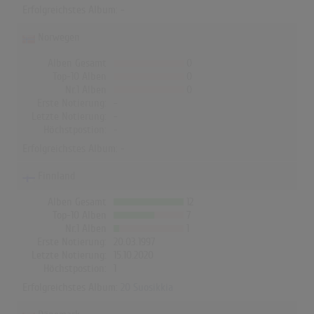
Erfolgreichstes Album: -
Norwegen
Alben Gesamt
0
Top-10 Alben
0
Nr.1 Alben
0
Erste Notierung:
-
Letzte Notierung:
-
Höchstpostion:
-
Erfolgreichstes Album: -
Finnland
Alben Gesamt
12
Top-10 Alben
7
Nr.1 Alben
1
Erste Notierung:
20.03.1997
Letzte Notierung:
15.10.2020
Höchstpostion:
1
Erfolgreichstes Album:
20 Suosikkia