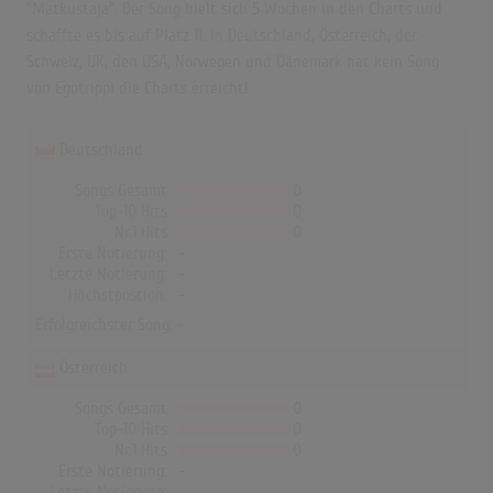
"Matkustaja". Der Song hielt sich 5 Wochen in den Charts und
schaffte es bis auf Platz 11. In Deutschland, Österreich, der
Schweiz, UK, den USA, Norwegen und Dänemark hat kein Song
von Egotrippi die Charts erreicht!
Deutschland
Songs Gesamt
0
Top-10 Hits
0
Nr.1 Hits
0
Erste Notierung:
-
Letzte Notierung:
-
Höchstpostion:
-
Erfolgreichster Song: -
Österreich
Songs Gesamt
0
Top-10 Hits
0
Nr.1 Hits
0
Erste Notierung:
-
Letzte Notierung:
-