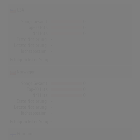
USA
Songs Gesamt
0
Top-10 Hits
0
Nr.1 Hits
0
Erste Notierung:
-
Letzte Notierung:
-
Höchstpostion:
-
Erfolgreichster Song: -
Norwegen
Songs Gesamt
0
Top-10 Hits
0
Nr.1 Hits
0
Erste Notierung:
-
Letzte Notierung:
-
Höchstpostion:
-
Erfolgreichster Song: -
Finnland