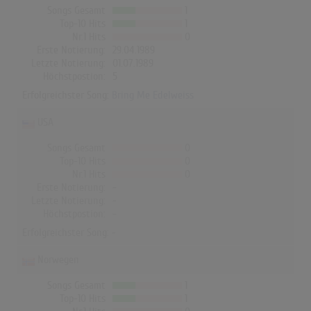
Songs Gesamt
1
Top-10 Hits
1
Nr.1 Hits
0
Erste Notierung:
29.04.1989
Letzte Notierung:
01.07.1989
Höchstpostion:
5
Erfolgreichster Song:
Bring Me Edelweiss
USA
Songs Gesamt
0
Top-10 Hits
0
Nr.1 Hits
0
Erste Notierung:
-
Letzte Notierung:
-
Höchstpostion:
-
Erfolgreichster Song: -
Norwegen
Songs Gesamt
1
Top-10 Hits
1