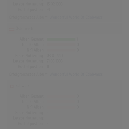
Letzte Notierung:
15.02.1993
Höchstpostion:
91
Erfolgreichstes Album:
Wonderful World Of Edelweiss
Österreich
Alben Gesamt
1
Top-10 Alben
0
Nr.1 Alben
0
Erste Notierung:
03.01.1993
Letzte Notierung:
21.03.1993
Höchstpostion:
11
Erfolgreichstes Album:
Wonderful World Of Edelweiss
Schweiz
Alben Gesamt
0
Top-10 Alben
0
Nr.1 Alben
0
Erste Notierung:
-
Letzte Notierung:
-
Höchstpostion:
-