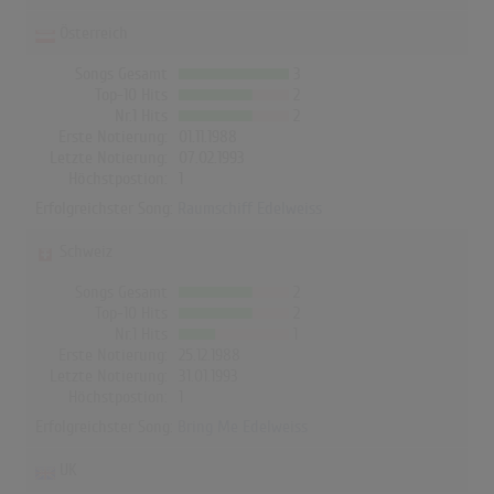
Österreich
Songs Gesamt
3
Top-10 Hits
2
Nr.1 Hits
2
Erste Notierung:
01.11.1988
Letzte Notierung:
07.02.1993
Höchstpostion:
1
Erfolgreichster Song:
Raumschiff Edelweiss
Schweiz
Songs Gesamt
2
Top-10 Hits
2
Nr.1 Hits
1
Erste Notierung:
25.12.1988
Letzte Notierung:
31.01.1993
Höchstpostion:
1
Erfolgreichster Song:
Bring Me Edelweiss
UK