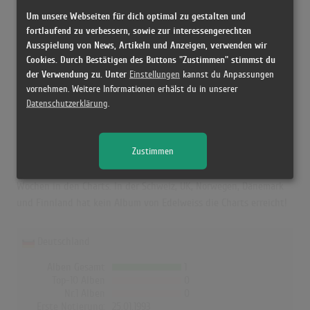
Höchstpostion:
-
Um unsere Webseiten für dich optimal zu gestalten und
Erfolgreichster Song: -
fortlaufend zu verbessern, sowie zur interessengerechten
Ausspielung von News, Artikeln und Anzeigen, verwenden wir
Cookies. Durch Bestätigen des Buttons "Zustimmen" stimmst du
der Verwendung zu. Unter
Einstellungen
kannst du Anpassungen
Edelweiss in den Albumcharts
vornehmen. Weitere Informationen erhälst du in unserer
Das erfolgreichste Album von Edelweiss in Deutschland war
Datenschutzerklärung
.
"Wonderful World Of Edelweiss". Das Album hielt sich 4 Wochen
in den Charts und schaffte es bis auf Platz 91. Auch in Österreich
Zustimmen
war "Wonderful World Of Edelweiss" das erfolgreichste Album
von Edelweiss. Hier erreichte es die Höchstposition 11 und war 12
Wochen in den Charts. In der Schweiz, UK, Norwegen, Dänemark
und Finnland hat kein Album von Edelweiss die Charts erreicht!
Deutschland
Alben Gesamt
1
Top-10 Alben
0
Nr.1 Alben
0
Erste Notierung:
25.01.1993