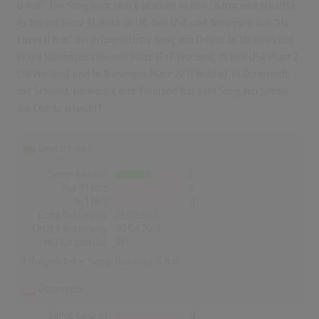
U Not". Der Song hielt sich 6 Wochen in den Charts und schaffte
es bis auf Platz 91. Auch in UK, den USA und Norwegen war "He
Loves U Not" der erfolgreichste Song von Dream. In UK erreichte
er die Höchstposition mit Platz 17 (7 Wochen), in den USA Platz 2
(28 Wochen) und in Norwegen Platz 20 (1 Woche). In Österreich,
der Schweiz, Dänemark und Finnland hat kein Song von Dream
die Charts erreicht!
Deutschland
Songs Gesamt
1
Top-10 Hits
0
Nr.1 Hits
0
Erste Notierung:
26.03.2001
Letzte Notierung:
30.04.2001
Höchstpostion:
91
Erfolgreichster Song:
He Loves U Not
Österreich
Songs Gesamt
0