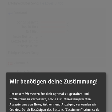
Erfolgreichster Song:
He Loves U Not
Finnland
Songs Gesamt
0
Top-10 Hits
0
Nr.1 Hits
0
Erste Notierung:
-
Letzte Notierung:
-
Höchstpostion:
-
Erfolgreichster Song: -
Dänemark
Songs Gesamt
0
Top-10 Hits
0
Wir benötigen deine Zustimmung!
Nr.1 Hits
0
Erste Notierung:
-
Letzte Notierung:
-
Um unsere Webseiten für dich optimal zu gestalten und
Höchstpostion:
-
fortlaufend zu verbessern, sowie zur interessengerechten
Erfolgreichster Song: -
Ausspielung von News, Artikeln und Anzeigen, verwenden wir
Cookies. Durch Bestätigen des Buttons "Zustimmen" stimmst du