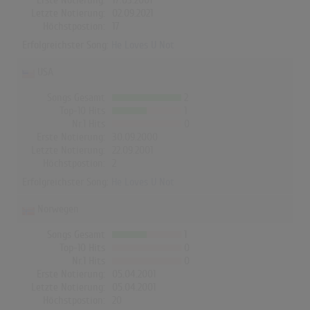
Erste Notierung:
17.03.2001
Letzte Notierung:
02.09.2021
Höchstpostion:
17
Erfolgreichster Song:
He Loves U Not
USA
Songs Gesamt
2
Top-10 Hits
1
Nr.1 Hits
0
Erste Notierung:
30.09.2000
Letzte Notierung:
22.09.2001
Höchstpostion:
2
Erfolgreichster Song:
He Loves U Not
Norwegen
Songs Gesamt
1
Top-10 Hits
0
Nr.1 Hits
0
Erste Notierung:
05.04.2001
Letzte Notierung:
05.04.2001
Höchstpostion:
20