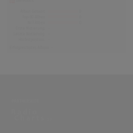
Dänemark
Alben Gesamt
0
Top-10 Alben
0
Nr.1 Alben
0
Erste Notierung:
-
Letzte Notierung:
-
Höchstpostion:
-
Erfolgreichstes Album: -
PARTNERSEITE