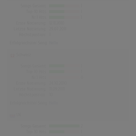
Songs Gesamt
1
Top-10 Hits
1
Nr.1 Hits
1
Erste Notierung:
12.11.2010
Letzte Notierung:
29.07.2011
Höchstpostion:
1
Erfolgreichster Song:
Hello
Schweiz
Songs Gesamt
1
Top-10 Hits
1
Nr.1 Hits
0
Erste Notierung:
24.10.2010
Letzte Notierung:
11.09.2011
Höchstpostion:
10
Erfolgreichster Song:
Hello
UK
Songs Gesamt
2
Top-10 Hits
1