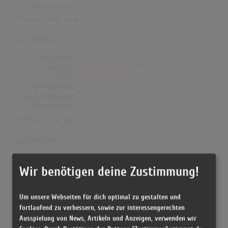
Höchstpostion:
-
Erfolgreichster Song: -
Finnland
Songs Gesamt
0
Top-10 Hits
0
Nr.1 Hits
0
Erste Notierung:
-
Letzte Notierung:
-
Höchstpostion:
-
Erfolgreichster Song: -
Dänemark
Songs Gesamt
1
Top-10 Hits
0
Wir benötigen deine Zustimmung!
Nr.1 Hits
0
Erste Notierung:
28.01.2011
Um unsere Webseiten für dich optimal zu gestalten und
Letzte Notierung:
04.03.2011
Höchstpostion:
33
fortlaufend zu verbessern, sowie zur interessengerechten
Ausspielung von News, Artikeln und Anzeigen, verwenden wir
Erfolgreichster Song:
Hello