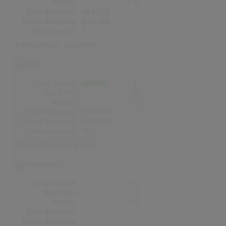
Nr.1 Hits
0
Erste Notierung:
08.01.2011
Letzte Notierung:
21.03.2015
Höchstpostion:
8
Erfolgreichster Song:
Hello
USA
Songs Gesamt
1
Top-10 Hits
0
Nr.1 Hits
0
Erste Notierung:
23.04.2011
Letzte Notierung:
03.09.2011
Höchstpostion:
46
Erfolgreichster Song:
Hello
Norwegen
Songs Gesamt
0
Top-10 Hits
0
Nr.1 Hits
0
Erste Notierung:
-
Letzte Notierung:
-