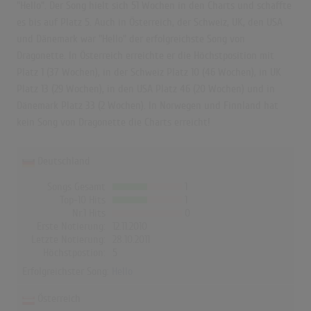
"Hello". Der Song hielt sich 51 Wochen in den Charts und schaffte
es bis auf Platz 5. Auch in Österreich, der Schweiz, UK, den USA
und Dänemark war "Hello" der erfolgreichste Song von
Dragonette. In Österreich erreichte er die Höchstposition mit
Platz 1 (37 Wochen), in der Schweiz Platz 10 (46 Wochen), in UK
Platz 13 (29 Wochen), in den USA Platz 46 (20 Wochen) und in
Dänemark Platz 33 (2 Wochen). In Norwegen und Finnland hat
kein Song von Dragonette die Charts erreicht!
Deutschland
Songs Gesamt
1
Top-10 Hits
1
Nr.1 Hits
0
Erste Notierung:
12.11.2010
Letzte Notierung:
28.10.2011
Höchstpostion:
5
Erfolgreichster Song:
Hello
Österreich