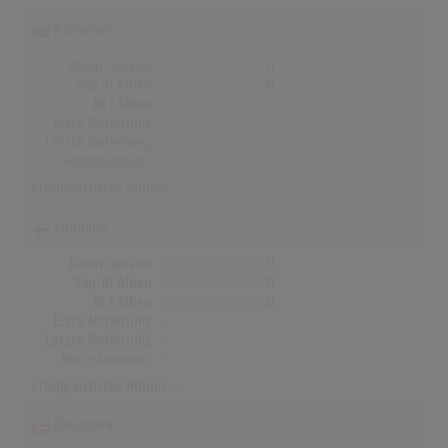
Norwegen
Alben Gesamt
0
Top-10 Alben
0
Nr.1 Alben
0
Erste Notierung:
-
Letzte Notierung:
-
Höchstpostion:
-
Erfolgreichstes Album: -
Finnland
Alben Gesamt
0
Top-10 Alben
0
Nr.1 Alben
0
Erste Notierung:
-
Letzte Notierung:
-
Höchstpostion:
-
Erfolgreichstes Album: -
Dänemark