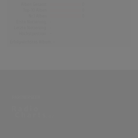
Alben Gesamt
0
Top-10 Alben
0
Nr.1 Alben
0
Erste Notierung:
-
Letzte Notierung:
-
Höchstpostion:
-
Erfolgreichstes Album: -
PARTNERSEITE