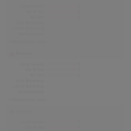
Songs Gesamt
0
Top-10 Hits
0
Nr.1 Hits
0
Erste Notierung:
-
Letzte Notierung:
-
Höchstpostion:
-
Erfolgreichster Song: -
Norwegen
Songs Gesamt
0
Top-10 Hits
0
Nr.1 Hits
0
Erste Notierung:
-
Letzte Notierung:
-
Höchstpostion:
-
Erfolgreichster Song: -
Finnland
Songs Gesamt
0
Top-10 Hits
0