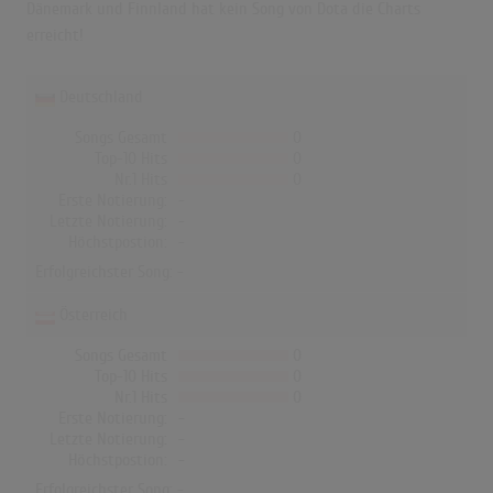
Dänemark und Finnland hat kein Song von Dota die Charts
erreicht!
Deutschland
Songs Gesamt
0
Top-10 Hits
0
Nr.1 Hits
0
Erste Notierung:
-
Letzte Notierung:
-
Höchstpostion:
-
Erfolgreichster Song: -
Österreich
Songs Gesamt
0
Top-10 Hits
0
Nr.1 Hits
0
Erste Notierung:
-
Letzte Notierung:
-
Höchstpostion:
-
Erfolgreichster Song: -