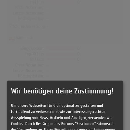
Nr.1 Hits
0
Erste Notierung:
-
Letzte Notierung:
-
Höchstpostion:
-
Erfolgreichster Song: -
Dänemark
Songs Gesamt
0
Top-10 Hits
0
Nr.1 Hits
0
Erste Notierung:
-
Letzte Notierung:
-
Höchstpostion:
-
Erfolgreichster Song: -
Wir benötigen deine Zustimmung!
Um unsere Webseiten für dich optimal zu gestalten und
Dota in den Albumcharts
fortlaufend zu verbessern, sowie zur interessengerechten
Ausspielung von News, Artikeln und Anzeigen, verwenden wir
Das erfolgreichste Album von Dota in Deutschland war "Kaléko".
Cookies. Durch Bestätigen des Buttons "Zustimmen" stimmst du
Das Album hielt sich 8 Wochen in den Charts und schaffte es bis
der Verwendung zu. Unter
Einstellungen
kannst du Anpassungen