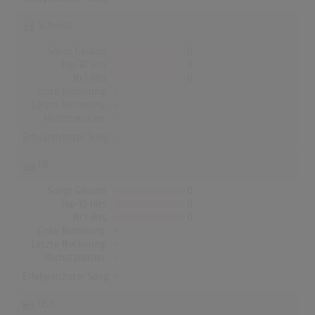
Schweiz
Songs Gesamt
0
Top-10 Hits
0
Nr.1 Hits
0
Erste Notierung:
-
Letzte Notierung:
-
Höchstpostion:
-
Erfolgreichster Song: -
UK
Songs Gesamt
0
Top-10 Hits
0
Nr.1 Hits
0
Erste Notierung:
-
Letzte Notierung:
-
Höchstpostion:
-
Erfolgreichster Song: -
USA