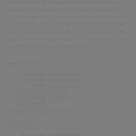
war "What A Feeling". Der Song hielt sich 14 Wochen in den
Charts und schaffte es bis auf Platz 3. Auch in Österreich und
der Schweiz war "What A Feeling" der erfolgreichste Song von DJ
Bobo & Irene Cara. In Österreich erreichte er die Höchstposition
mit Platz 11 (13 Wochen) und in der Schweiz Platz 2 (21 Wochen).
In UK, den USA, Norwegen, Dänemark und Finnland hat kein Song
von DJ Bobo & Irene Cara die Charts erreicht!
Deutschland
Songs Gesamt
1
Top-10 Hits
1
Nr.1 Hits
0
Erste Notierung:
05.02.2001
Letzte Notierung:
07.05.2001
Höchstpostion:
3
Erfolgreichster Song:
What A Feeling
Österreich
Songs Gesamt
1