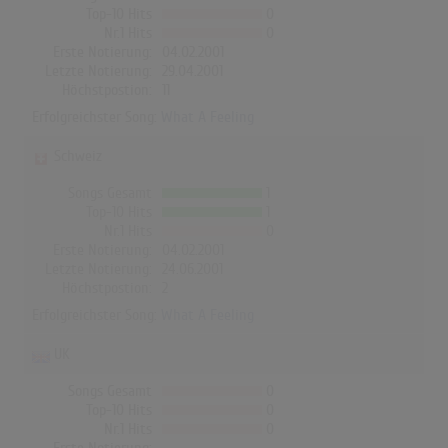
Top-10 Hits
0
Nr.1 Hits
0
Erste Notierung:
04.02.2001
Letzte Notierung:
29.04.2001
Höchstpostion:
11
Erfolgreichster Song:
What A Feeling
Schweiz
Songs Gesamt
1
Top-10 Hits
1
Nr.1 Hits
0
Erste Notierung:
04.02.2001
Letzte Notierung:
24.06.2001
Höchstpostion:
2
Erfolgreichster Song:
What A Feeling
UK
Songs Gesamt
0
Top-10 Hits
0
Nr.1 Hits
0