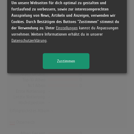
Um unsere Webseiten für dich optimal zu gestalten und
fortlaufend zu verbessern, sowie zur interessengerechten
DJ Bobo & Irene Cara in den
Ausspielung von News, Artikeln und Anzeigen, verwenden wir
Albumcharts
Cookies. Durch Bestätigen des Buttons "Zustimmen" stimmst du
der Verwendung zu. Unter
Einstellungen
kannst du Anpassungen
In Deutschland, Österreich, der Schweiz, UK, Norwegen, Dänemark
vornehmen. Weitere Informationen erhälst du in unserer
und Finnland hat kein Album von DJ Bobo & Irene Cara die Charts
Datenschutzerklärung
.
erreicht!
Zustimmen
Deutschland
Alben Gesamt
0
Top-10 Alben
0
Nr.1 Alben
0
Erste Notierung:
-
Letzte Notierung:
-
Höchstpostion:
-
Erfolgreichstes Album: -
Österreich
Alben Gesamt
0