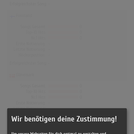
Erfolgreichster Song: -
Finnland
Songs Gesamt
0
Top-10 Hits
0
Nr.1 Hits
0
Erste Notierung:
-
Letzte Notierung:
-
Höchstpostion:
-
Erfolgreichster Song: -
Dänemark
Songs Gesamt
0
Top-10 Hits
0
Nr.1 Hits
0
Erste Notierung:
-
Letzte Notierung:
-
Höchstpostion:
-
Wir benötigen deine Zustimmung!
Erfolgreichster Song: -
Um unsere Webseiten für dich optimal zu gestalten und