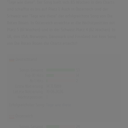
"Tage wie diese". Der Song hielt sich 85 Wochen in den Charts
und schaffte es bis auf Platz 1. Auch in Österreich und der
Schweiz war "Tage wie diese" der erfolgreichste Song von Die
Roten Rosen. In Österreich erreichte er die Höchstposition mit
Platz 5 (61 Wochen) und in der Schweiz Platz 4 (62 Wochen). In
UK, den USA, Norwegen, Dänemark und Finnland hat kein Song
von Die Roten Rosen die Charts erreicht!
Deutschland
Songs Gesamt
53
Top-10 Hits
14
Nr.1 Hits
2
Erste Notierung:
14.11.1988
Letzte Notierung:
19.06.2026
Höchstpostion:
1
Erfolgreichster Song:
Tage wie diese
Österreich
Songs Gesamt
24