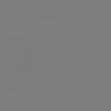
Top-10 Hits
3
Nr.1 Hits
1
Erste Notierung:
28.02.1993
Letzte Notierung:
09.03.2018
Höchstpostion:
1
Erfolgreichster Song:
Tage wie diese
Schweiz
Songs Gesamt
26
Top-10 Hits
5
Nr.1 Hits
1
Erste Notierung:
08.07.1990
Letzte Notierung:
10.09.2017
Höchstpostion:
1
Erfolgreichster Song:
Tage wie diese
UK
Songs Gesamt
0
Top-10 Hits
0
Nr.1 Hits
0