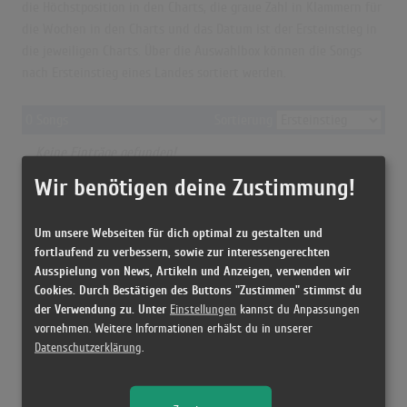
die Höchstposition in den Charts, die graue Zahl in Klammern für
die Wochen in den Charts und das Datum ist der Ersteinstieg in
die jeweiligen Charts. Über die Auswahlbox können die Songs
nach Ersteinstieg eines Landes sortiert werden.
0 Songs
Sortierung
Keine Einträge gefunden!
© = Anzeige aus rechtlichen Gründen nicht möglich
Wir benötigen deine Zustimmung!
Grün=Höchstposition
Grau=Chartwochen
Blau=Ersteinstieg
Um unsere Webseiten für dich optimal zu gestalten und
fortlaufend zu verbessern, sowie zur interessengerechten
Ausspielung von News, Artikeln und Anzeigen, verwenden wir
Cookies. Durch Bestätigen des Buttons "Zustimmen" stimmst du
der Verwendung zu. Unter
Einstellungen
kannst du Anpassungen
vornehmen. Weitere Informationen erhälst du in unserer
Datenschutzerklärung
.