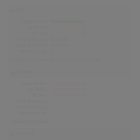
USA
Songs Gesamt
6
Top-10 Hits
0
Nr.1 Hits
0
Erste Notierung:
23.05.1970
Letzte Notierung:
06.05.1972
Höchstpostion:
13
Erfolgreichster Song:
Never Ending Song Of Love
Norwegen
Songs Gesamt
0
Top-10 Hits
0
Nr.1 Hits
0
Erste Notierung:
-
Letzte Notierung:
-
Höchstpostion:
-
Erfolgreichster Song: -
Finnland