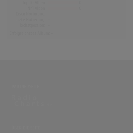
Top-10 Alben
0
Nr.1 Alben
0
Erste Notierung:
-
Letzte Notierung:
-
Höchstpostion:
-
Erfolgreichstes Album: -
PARTNERSEITE
ÜBER DIE SEITE