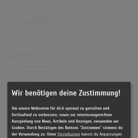
Songs Gesamt
0
Top-10 Hits
0
Nr.1 Hits
0
Erste Notierung:
-
Letzte Notierung:
-
Höchstpostion:
-
Erfolgreichster Song: -
Dänemark
Songs Gesamt
0
Top-10 Hits
0
Nr.1 Hits
0
Erste Notierung:
-
Letzte Notierung:
-
Wir benötigen deine Zustimmung!
Höchstpostion:
-
Erfolgreichster Song: -
Um unsere Webseiten für dich optimal zu gestalten und
fortlaufend zu verbessern, sowie zur interessengerechten
Ausspielung von News, Artikeln und Anzeigen, verwenden wir
Delaney & Bonnie in den Albumcharts
Cookies. Durch Bestätigen des Buttons "Zustimmen" stimmst du
der Verwendung zu. Unter
Einstellungen
kannst du Anpassungen