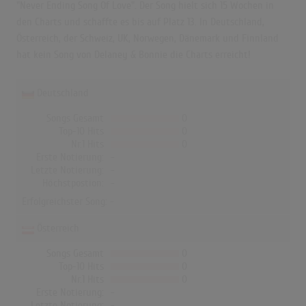
"Never Ending Song Of Love". Der Song hielt sich 15 Wochen in
den Charts und schaffte es bis auf Platz 13. In Deutschland,
Österreich, der Schweiz, UK, Norwegen, Dänemark und Finnland
hat kein Song von Delaney & Bonnie die Charts erreicht!
Deutschland
Songs Gesamt
0
Top-10 Hits
0
Nr.1 Hits
0
Erste Notierung:
-
Letzte Notierung:
-
Höchstpostion:
-
Erfolgreichster Song: -
Österreich
Songs Gesamt
0
Top-10 Hits
0
Nr.1 Hits
0
Erste Notierung:
-
Letzte Notierung:
-