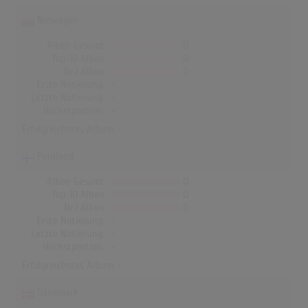
Norwegen
Alben Gesamt
0
Top-10 Alben
0
Nr.1 Alben
0
Erste Notierung:
-
Letzte Notierung:
-
Höchstpostion:
-
Erfolgreichstes Album: -
Finnland
Alben Gesamt
0
Top-10 Alben
0
Nr.1 Alben
0
Erste Notierung:
-
Letzte Notierung:
-
Höchstpostion:
-
Erfolgreichstes Album: -
Dänemark