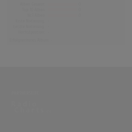
Alben Gesamt
0
Top-10 Alben
0
Nr.1 Alben
0
Erste Notierung:
-
Letzte Notierung:
-
Höchstpostion:
-
Erfolgreichstes Album: -
PARTNERSEITE