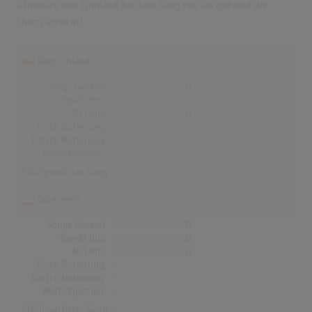
Dänemark und Finnland hat kein Song von Decapitated die
Charts erreicht!
Deutschland
Songs Gesamt
0
Top-10 Hits
0
Nr.1 Hits
0
Erste Notierung:
-
Letzte Notierung:
-
Höchstpostion:
-
Erfolgreichster Song: -
Österreich
Songs Gesamt
0
Top-10 Hits
0
Nr.1 Hits
0
Erste Notierung:
-
Letzte Notierung:
-
Höchstpostion:
-
Erfolgreichster Song: -