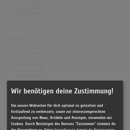
Nr.1 Hits
0
Erste Notierung:
-
Letzte Notierung:
-
Höchstpostion:
-
Erfolgreichster Song: -
Dänemark
Songs Gesamt
0
Top-10 Hits
0
Nr.1 Hits
0
Erste Notierung:
-
Letzte Notierung:
-
Höchstpostion:
-
Erfolgreichster Song: -
Wir benötigen deine Zustimmung!
Um unsere Webseiten für dich optimal zu gestalten und
Decapitated in den Albumcharts
fortlaufend zu verbessern, sowie zur interessengerechten
Ausspielung von News, Artikeln und Anzeigen, verwenden wir
Das erfolgreichste Album von Decapitated in Deutschland war
Cookies. Durch Bestätigen des Buttons "Zustimmen" stimmst du
"Cancer Culture". Das Album hielt sich 1 Woche in den Charts und
der Verwendung zu. Unter
Einstellungen
kannst du Anpassungen