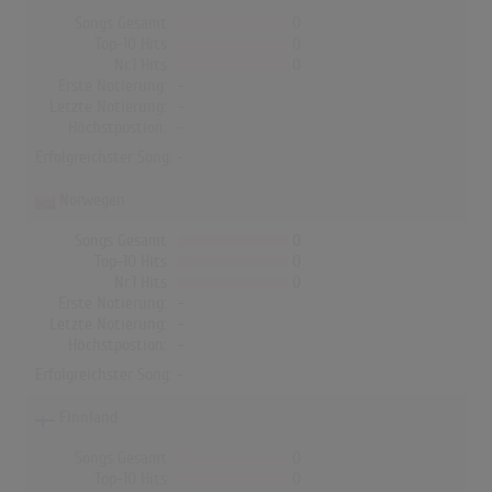
Songs Gesamt
0
Top-10 Hits
0
Nr.1 Hits
0
Erste Notierung:
-
Letzte Notierung:
-
Höchstpostion:
-
Erfolgreichster Song: -
Norwegen
Songs Gesamt
0
Top-10 Hits
0
Nr.1 Hits
0
Erste Notierung:
-
Letzte Notierung:
-
Höchstpostion:
-
Erfolgreichster Song: -
Finnland
Songs Gesamt
0
Top-10 Hits
0