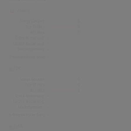
Schweiz
Songs Gesamt
0
Top-10 Hits
0
Nr.1 Hits
0
Erste Notierung:
-
Letzte Notierung:
-
Höchstpostion:
-
Erfolgreichster Song: -
UK
Songs Gesamt
0
Top-10 Hits
0
Nr.1 Hits
0
Erste Notierung:
-
Letzte Notierung:
-
Höchstpostion:
-
Erfolgreichster Song: -
USA