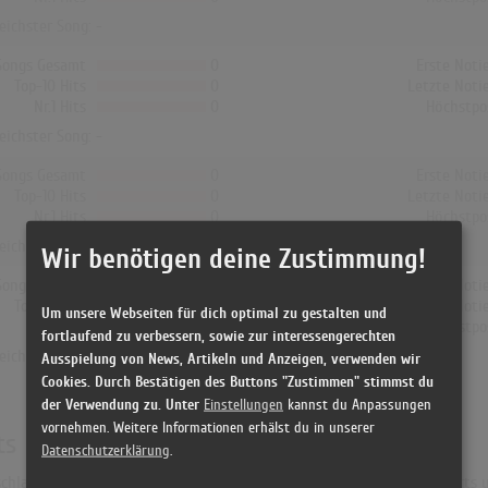
reichster Song: -
Songs Gesamt
0
Erste Noti
Top-10 Hits
0
Letzte Noti
Nr.1 Hits
0
Höchstpo
reichster Song: -
Songs Gesamt
0
Erste Noti
Top-10 Hits
0
Letzte Noti
Nr.1 Hits
0
Höchstpo
reichster Song: -
Wir benötigen deine Zustimmung!
Songs Gesamt
0
Erste Noti
Top-10 Hits
0
Letzte Noti
Um unsere Webseiten für dich optimal zu gestalten und
Nr.1 Hits
0
Höchstpo
fortlaufend zu verbessern, sowie zur interessengerechten
reichster Song: -
Ausspielung von News, Artikeln und Anzeigen, verwenden wir
Cookies. Durch Bestätigen des Buttons "Zustimmen" stimmst du
der Verwendung zu. Unter
Einstellungen
kannst du Anpassungen
vornehmen. Weitere Informationen erhälst du in unserer
ts
Datenschutzerklärung
.
hland war "Wagon Burner". Das Album hielt sich 1 Woche in den Charts und