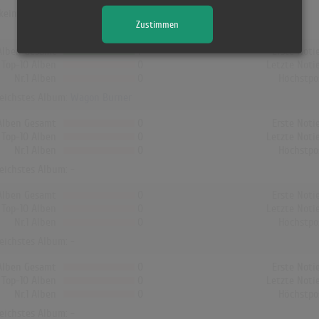
ein Album von Dead Pioneers die Charts erreicht!
Zustimmen
Alben Gesamt
1
Erste Noti
Top-10 Alben
0
Letzte Noti
Nr.1 Alben
0
Höchstpo
reichstes Album:
Wagon Burner
Alben Gesamt
0
Erste Noti
Top-10 Alben
0
Letzte Noti
Nr.1 Alben
0
Höchstpo
reichstes Album: -
Alben Gesamt
0
Erste Noti
Top-10 Alben
0
Letzte Noti
Nr.1 Alben
0
Höchstpo
reichstes Album: -
Alben Gesamt
0
Erste Noti
Top-10 Alben
0
Letzte Noti
Nr.1 Alben
0
Höchstpo
reichstes Album: -