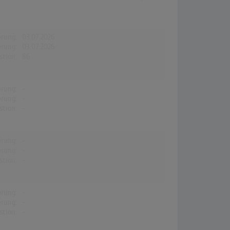
erung:
03.07.2026
erung:
03.07.2026
stion:
86
erung:
-
erung:
-
stion:
-
erung:
-
erung:
-
stion:
-
erung:
-
erung:
-
stion:
-