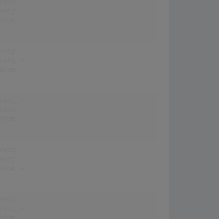
erung:
-
erung:
-
stion:
-
erung:
-
erung:
-
stion:
-
erung:
-
erung:
-
stion:
-
erung:
-
erung:
-
stion:
-
erung:
-
erung:
-
stion:
-