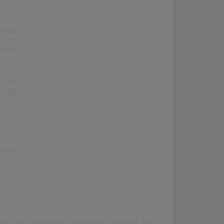
erung:
-
erung:
-
stion:
-
erung:
-
erung:
-
stion:
-
erung:
-
erung:
-
stion:
-
 schaffte es bis auf Platz 86. In Österreich, der