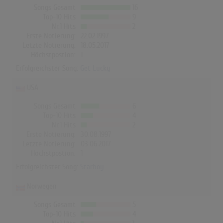
Songs Gesamt
16
Top-10 Hits
9
Nr.1 Hits
2
Erste Notierung:
22.02.1997
Letzte Notierung:
18.05.2017
Höchstpostion:
1
Erfolgreichster Song:
Get Lucky
USA
Songs Gesamt
6
Top-10 Hits
4
Nr.1 Hits
2
Erste Notierung:
30.08.1997
Letzte Notierung:
03.06.2017
Höchstpostion:
1
Erfolgreichster Song:
Starboy
Norwegen
Songs Gesamt
5
Top-10 Hits
4