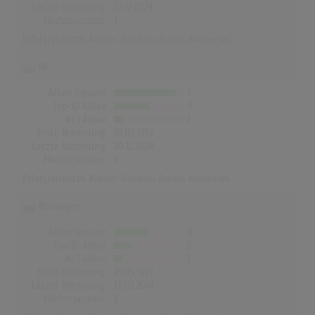
Letzte Notierung:
22.12.2024
Höchstpostion:
1
Erfolgreichstes Album:
Random Access Memories
UK
Alben Gesamt
7
Top-10 Alben
4
Nr.1 Alben
1
Erste Notierung:
01.02.1997
Letzte Notierung:
20.12.2024
Höchstpostion:
1
Erfolgreichstes Album:
Random Access Memories
Norwegen
Alben Gesamt
4
Top-10 Alben
2
Nr.1 Alben
1
Erste Notierung:
15.05.1997
Letzte Notierung:
13.03.2014
Höchstpostion:
1