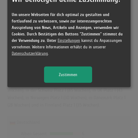
Höchstpostion:
1
Erfolgreichster Song:
Starboy
Um unsere Webseiten für dich optimal zu gestalten und
fortlaufend zu verbessern, sowie zur interessengerechten
Ausspielung von News, Artikeln und Anzeigen, verwenden wir
Daft Punk in den Albumcharts
Cookies. Durch Bestätigen des Buttons "Zustimmen" stimmst du
der Verwendung zu. Unter
Einstellungen
kannst du Anpassungen
Das erfolgreichste Album von Daft Punk in Deutschland war
vornehmen. Weitere Informationen erhälst du in unserer
"Random Access Memories". Das Album hielt sich 39 Wochen in
Datenschutzerklärung
.
den Charts und schaffte es bis auf Platz 1. Auch in Österreich, der
Schweiz, UK, Norwegen, Dänemark und Finnland war "Random
Zustimmen
Access Memories" das erfolgreichste Album von Daft Punk. In
Österreich erreichte es die Höchstposition mit Platz 1 (44
Wochen), in der Schweiz Platz 1 (85 Wochen), in UK Platz 1 (43
Wochen), in Norwegen Platz 1 (30 Wochen), in Dänemark Platz 1
(28 Wochen) und in Finnland Platz 1 (35 Wochen).
Deutschland
Alben Gesamt
6