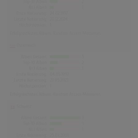
Top-10 Alben
2
Nr.1 Alben
1
Erste Notierung:
24.02.1997
Letzte Notierung:
20.12.2024
Höchstpostion:
1
Erfolgreichstes Album:
Random Access Memories
Österreich
Alben Gesamt
5
Top-10 Alben
2
Nr.1 Alben
1
Erste Notierung:
04.05.1997
Letzte Notierung:
23.05.2023
Höchstpostion:
1
Erfolgreichstes Album:
Random Access Memories
Schweiz
Alben Gesamt
8
Top-10 Alben
3
Nr.1 Alben
1
Erste Notierung:
25.03.2001