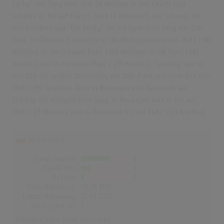
Lucky". Der Song hielt sich 58 Wochen in den Charts und
schaffte es bis auf Platz 1. Auch in Österreich, der Schweiz, UK
und Finnland war "Get Lucky" der erfolgreichste Song von Daft
Punk. In Österreich erreichte er die Höchstposition mit Platz 1 (46
Wochen), in der Schweiz Platz 1 (68 Wochen), in UK Platz 1 (43
Wochen) und in Finnland Platz 2 (20 Wochen). "Starboy" war in
den USA der größte Charterfolg von Daft Punk und erreichte dort
Platz 1 (30 Wochen). Auch in Norwegen und Dänemark war
Starboy der erfolgreichste Song. In Norwegen kam er bis auf
Platz 1 (21 Wochen) und in Dänemark bis auf Platz 1 (23 Wochen).
Deutschland
Songs Gesamt
9
Top-10 Hits
3
Nr.1 Hits
1
Erste Notierung:
05.05.1997
Letzte Notierung:
22.04.2022
Höchstpostion:
1
Erfolgreichster Song:
Get Lucky