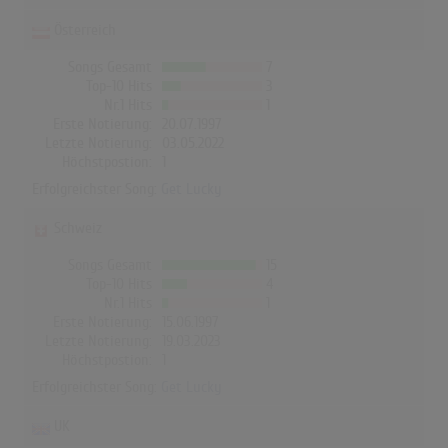
Österreich
Songs Gesamt
7
Top-10 Hits
3
Nr.1 Hits
1
Erste Notierung:
20.07.1997
Letzte Notierung:
03.05.2022
Höchstpostion:
1
Erfolgreichster Song:
Get Lucky
Schweiz
Songs Gesamt
15
Top-10 Hits
4
Nr.1 Hits
1
Erste Notierung:
15.06.1997
Letzte Notierung:
19.03.2023
Höchstpostion:
1
Erfolgreichster Song:
Get Lucky
UK