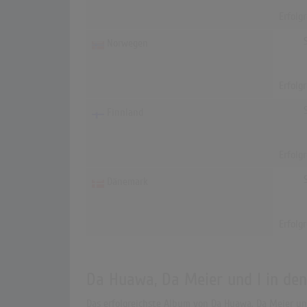
Erfolg
Norwegen
Erfolg
Finnland
Erfolg
Dänemark
Erfolg
Da Huawa, Da Meier und I in de
Das erfolgreichste Album von Da Huawa, Da Meier und 