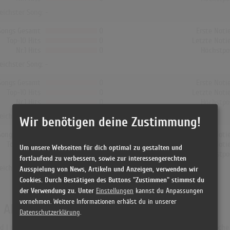
reichster Song: -
Songs Gesamt
0
Erste Noti
Top-10 Hits
0
Letzte Noti
Nr.1 Hits
0
Höchstpo
reichster Song: -
Songs Gesamt
0
Erste Noti
Top-10 Hits
0
Letzte Noti
Nr.1 Hits
0
Höchstpo
reichster Song: -
Wir benötigen deine Zustimmung!
Songs Gesamt
0
Erste Noti
Top-10 Hits
0
Letzte Noti
Um unsere Webseiten für dich optimal zu gestalten und
Nr.1 Hits
0
Höchstpo
fortlaufend zu verbessern, sowie zur interessengerechten
reichster Song: -
Ausspielung von News, Artikeln und Anzeigen, verwenden wir
Cookies. Durch Bestätigen des Buttons "Zustimmen" stimmst du
der Verwendung zu. Unter
Einstellungen
kannst du Anpassungen
vornehmen. Weitere Informationen erhälst du in unserer
n Albumcharts
Datenschutzerklärung
.
I in Deutschland war "D'Würfel san rund". Das Album hielt sich 1 Woche i