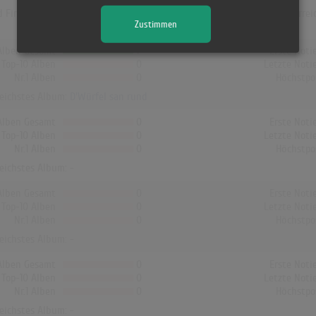
d Finnland hat kein Album von Da Huawa, Da Meier und I die Charts errei
Zustimmen
Alben Gesamt
1
Erste Noti
Top-10 Alben
0
Letzte Noti
Nr.1 Alben
0
Höchstpo
reichstes Album:
D'Würfel san rund
Alben Gesamt
0
Erste Noti
Top-10 Alben
0
Letzte Noti
Nr.1 Alben
0
Höchstpo
reichstes Album: -
Alben Gesamt
0
Erste Noti
Top-10 Alben
0
Letzte Noti
Nr.1 Alben
0
Höchstpo
reichstes Album: -
Alben Gesamt
0
Erste Noti
Top-10 Alben
0
Letzte Noti
Nr.1 Alben
0
Höchstpo
reichstes Album: -