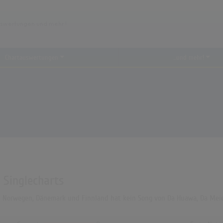
Chartauswertungen
...und mehr!
 Singlecharts
A, Norwegen, Dänemark und Finnland hat kein Song von Da Huawa, Da Meier