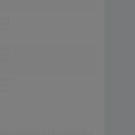
erung:
-
erung:
-
stion:
-
erung:
-
erung:
-
stion:
-
erung:
-
erung:
-
stion:
-
n den Charts und schaffte es bis auf Platz 100. In