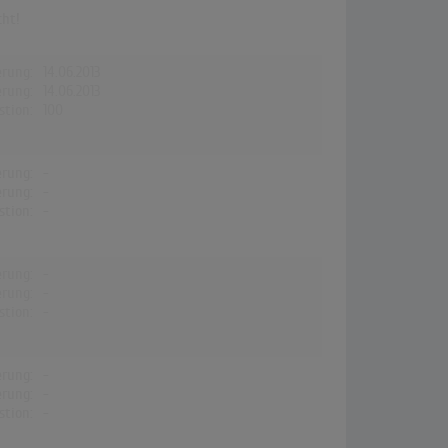
cht!
erung:
14.06.2013
erung:
14.06.2013
stion:
100
erung:
-
erung:
-
stion:
-
erung:
-
erung:
-
stion:
-
erung:
-
erung:
-
stion:
-