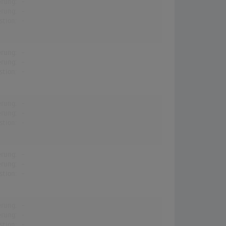
erung:
-
erung:
-
stion:
-
erung:
-
erung:
-
stion:
-
erung:
-
erung:
-
stion:
-
erung:
-
erung:
-
stion:
-
erung:
-
erung:
-
stion:
-