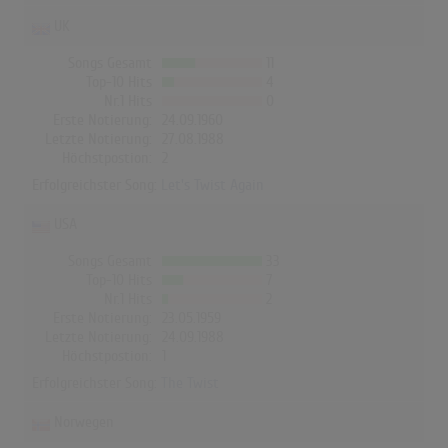
UK
Songs Gesamt
11
Top-10 Hits
4
Nr.1 Hits
0
Erste Notierung:
24.09.1960
Letzte Notierung:
27.08.1988
Höchstpostion:
2
Erfolgreichster Song:
Let's Twist Again
USA
Songs Gesamt
33
Top-10 Hits
7
Nr.1 Hits
2
Erste Notierung:
23.05.1959
Letzte Notierung:
24.09.1988
Höchstpostion:
1
Erfolgreichster Song:
The Twist
Norwegen