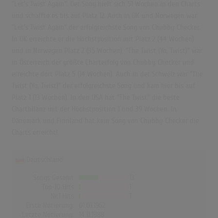
"Let's Twist Again". Der Song hielt sich 51 Wochen in den Charts
und schaffte es bis auf Platz 12. Auch in UK und Norwegen war
"Let's Twist Again" der erfolgreichste Song von Chubby Checker.
In UK erreichte er die Höchstposition mit Platz 2 (44 Wochen)
und in Norwegen Platz 2 (35 Wochen). "The Twist (Yo, Twist)" war
in Österreich der größte Charterfolg von Chubby Checker und
erreichte dort Platz 5 (14 Wochen). Auch in der Schweiz war "The
Twist (Yo, Twist)" der erfolgreichste Song und kam hier bis auf
Platz 1 (13 Wochen). In den USA hat "The Twist" die beste
Chartbilanz mit der Höchstposition 1 und 39 Wochen. In
Dänemark und Finnland hat kein Song von Chubby Checker die
Charts erreicht!
Deutschland
Songs Gesamt
13
Top-10 Hits
1
Nr.1 Hits
1
Erste Notierung:
01.01.1962
Letzte Notierung:
14.11.1988