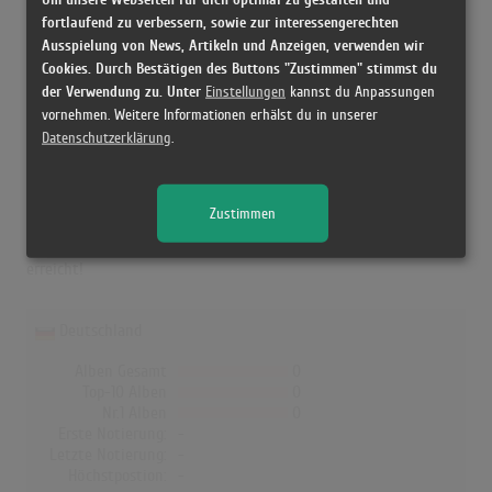
Erste Notierung:
-
fortlaufend zu verbessern, sowie zur interessengerechten
Letzte Notierung:
-
Ausspielung von News, Artikeln und Anzeigen, verwenden wir
Höchstpostion:
-
Cookies. Durch Bestätigen des Buttons "Zustimmen" stimmst du
Erfolgreichster Song: -
der Verwendung zu. Unter
Einstellungen
kannst du Anpassungen
vornehmen. Weitere Informationen erhälst du in unserer
Datenschutzerklärung
.
Chubby Checker in den Albumcharts
Zustimmen
In Deutschland, Österreich, der Schweiz, UK, Norwegen, Dänemark
und Finnland hat kein Album von Chubby Checker die Charts
erreicht!
Deutschland
Alben Gesamt
0
Top-10 Alben
0
Nr.1 Alben
0
Erste Notierung:
-
Letzte Notierung:
-
Höchstpostion:
-