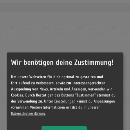
1
(60)
1
(48)
1
(50)
3
(2
2
25.03.2012
14.04.2012
10.03.2012
22.03.
4
(23)
5
(18)
8
(24)
7
(1
2
05.08.2012
01.09.2012
14.07.2012
02.08.
Wir benötigen deine Zustimmung!
Um unsere Webseiten für dich optimal zu gestalten und
-
68
(1)
87
(1)
-
fortlaufend zu verbessern, sowie zur interessengerechten
-
-
29.09.2012
06.10.2012
Ausspielung von News, Artikeln und Anzeigen, verwenden wir
Cookies. Durch Bestätigen des Buttons "Zustimmen" stimmst du
der Verwendung zu. Unter
Einstellungen
kannst du Anpassungen
vornehmen. Weitere Informationen erhälst du in unserer
-
-
86
(1)
-
-
-
-
Datenschutzerklärung
.
29.09.2012