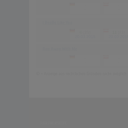
-
-
-
-
I Really Like You
©
(25)
11
(23)
20.03.2015
20.03.201
Run Away With Me
-
-
-
-
© = Anzeige aus rechtlichen Gründen nicht mögli
PARTNERSEITE