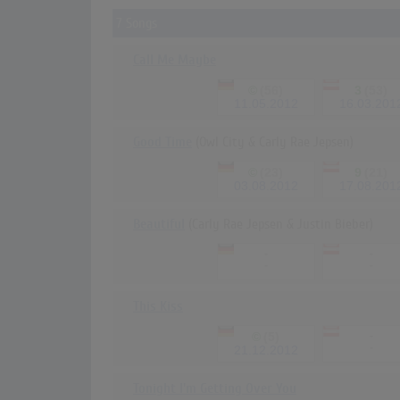
7 Songs
Call Me Maybe
©
(56)
3
(53)
11.05.2012
16.03.201
Good Time
(Owl City & Carly Rae Jepsen)
©
(23)
9
(21)
03.08.2012
17.08.201
Beautiful
(Carly Rae Jepsen & Justin Bieber)
-
-
-
-
This Kiss
©
(5)
-
-
21.12.2012
Tonight I'm Getting Over You