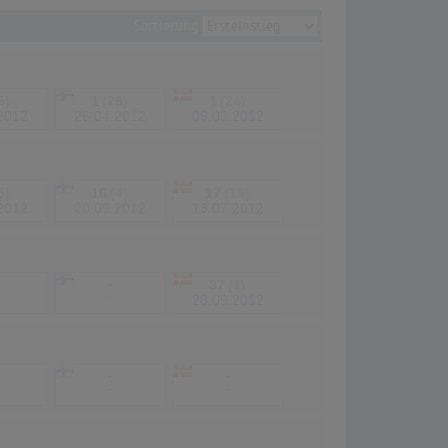
Sortierung
5)
1
(26)
1
(24)
2012
26.04.2012
09.03.2012
5)
16
(4)
17
(18)
2012
20.09.2012
13.07.2012
-
37
(1)
-
28.09.2012
-
-
-
-