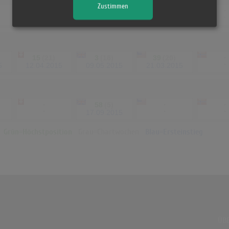
Zustimmen
74
(1)
33
(6)
90
(1)
-
-
07.04.2013
27.04.2013
25.05.2013
15
(21)
3
(18)
39
(20)
-
-
5
12.04.2015
09.05.2015
21.03.2015
-
58
(5)
-
-
-
-
-
17.09.2015
ch
Grün=Höchstposition
Grau=Chartwochen
Blau=Ersteinstieg
ÜBE