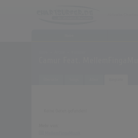
Home
Home
Archiv
Künstler
Camur Feat. MellemFingaMu
Übersicht
Songs
Alben
Biografie
Keine Daten gefunden!
Mehr von:
MellemFingaMuzik