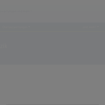
Chartauswertungen
...und mehr!
zik