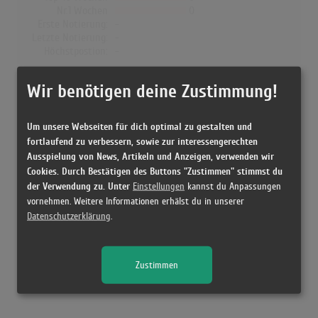
Nr.1 Wochen
0
Erste Notierung:
-
Letzte Notierung:
-
Höchstpostion:
-
Dänemark
Wir benötigen deine Zustimmung!
Wochen Gesamt
0
Top-10 Wochen
0
Um unsere Webseiten für dich optimal zu gestalten und
Nr.1 Wochen
0
fortlaufend zu verbessern, sowie zur interessengerechten
Erste Notierung:
-
Ausspielung von News, Artikeln und Anzeigen, verwenden wir
Letzte Notierung:
-
Cookies. Durch Bestätigen des Buttons "Zustimmen" stimmst du
Höchstpostion:
-
der Verwendung zu. Unter
Einstellungen
kannst du Anpassungen
vornehmen. Weitere Informationen erhälst du in unserer
Datenschutzerklärung
.
Releases
Zustimmen
Kein Release gefunden!