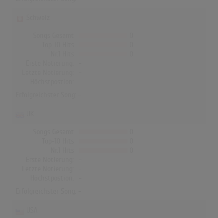
Schweiz
Songs Gesamt
0
Top-10 Hits
0
Nr.1 Hits
0
Erste Notierung:
-
Letzte Notierung:
-
Höchstpostion:
-
Erfolgreichster Song: -
UK
Songs Gesamt
0
Top-10 Hits
0
Nr.1 Hits
0
Erste Notierung:
-
Letzte Notierung:
-
Höchstpostion:
-
Erfolgreichster Song: -
USA