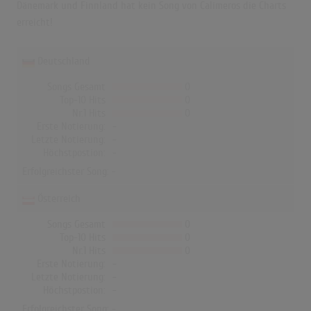
Dänemark und Finnland hat kein Song von Calimeros die Charts
erreicht!
Deutschland
Songs Gesamt
0
Top-10 Hits
0
Nr.1 Hits
0
Erste Notierung:
-
Letzte Notierung:
-
Höchstpostion:
-
Erfolgreichster Song: -
Österreich
Songs Gesamt
0
Top-10 Hits
0
Nr.1 Hits
0
Erste Notierung:
-
Letzte Notierung:
-
Höchstpostion:
-
Erfolgreichster Song: -