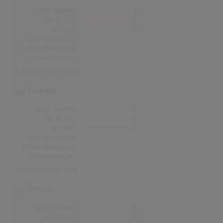
Songs Gesamt
0
Top-10 Hits
0
Nr.1 Hits
0
Erste Notierung:
-
Letzte Notierung:
-
Höchstpostion:
-
Erfolgreichster Song: -
Norwegen
Songs Gesamt
0
Top-10 Hits
0
Nr.1 Hits
0
Erste Notierung:
-
Letzte Notierung:
-
Höchstpostion:
-
Erfolgreichster Song: -
Finnland
Songs Gesamt
0
Top-10 Hits
0