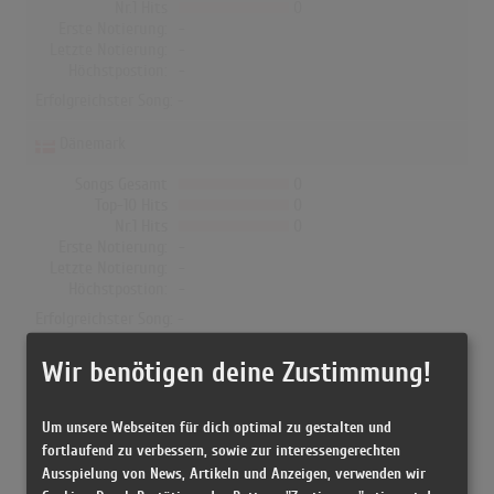
Nr.1 Hits
0
Erste Notierung:
-
Letzte Notierung:
-
Höchstpostion:
-
Erfolgreichster Song: -
Dänemark
Songs Gesamt
0
Top-10 Hits
0
Nr.1 Hits
0
Erste Notierung:
-
Letzte Notierung:
-
Höchstpostion:
-
Erfolgreichster Song: -
Wir benötigen deine Zustimmung!
Calimeros in den Albumcharts
Um unsere Webseiten für dich optimal zu gestalten und
Das erfolgreichste Album von Calimeros in Deutschland war
fortlaufend zu verbessern, sowie zur interessengerechten
Ausspielung von News, Artikeln und Anzeigen, verwenden wir
"Schiff ahoi". Das Album hielt sich 9 Wochen in den Charts und