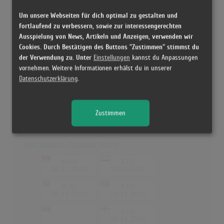
25.09.2015
Um unsere Webseiten für dich optimal zu gestalten und
Amo
fortlaufend zu verbessern, sowie zur interessengerechten
Ausspielung von News, Artikeln und Anzeigen, verwenden wir
©
(5)
5
(4)
Cookies. Durch Bestätigen des Buttons "Zustimmen" stimmst du
01.02.2019
08.02.2019
der Verwendung zu. Unter
Einstellungen
kannst du Anpassungen
6
(3)
1
(7)
vornehmen. Weitere Informationen erhälst du in unserer
03.02.2019
07.02.2019
Datenschutzerklärung
.
-
7
(2)
-
31.01.2019
Zustimmen
-
-
Post Human - Survival Horror
©
(4)
7
(3)
06.11.2020
13.11.2020
6
(2)
1
(5)
08.11.2020
12.11.2020
-
7
(6)
-
05.11.2020