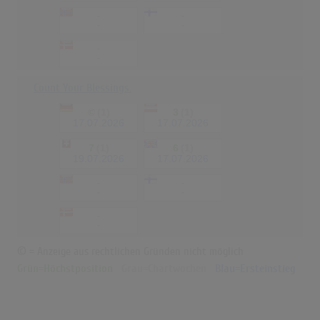
-
-
-
-
-
-
Count Your Blessings.
©
(1)
3
(1)
17.07.2026
17.07.2026
7
(1)
6
(1)
19.07.2026
17.07.2026
-
-
-
-
-
-
© = Anzeige aus rechtlichen Gründen nicht möglich
Grün=Höchstposition
Grau=Chartwochen
Blau=Ersteinstieg