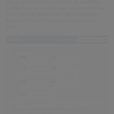
steht für die Höchstposition in den Charts, die graue Zahl in
Klammern für die Wochen in den Charts und das Datum ist der
Ersteinstieg in die jeweiligen Charts. Über die Auswahlbox
können die Alben nach Ersteinstieg eines Landes sortiert
werden.
10 Alben
Sortierung
Suicide Season
-
-
-
-
-
47
(1)
-
11.10.2008
-
-
-
-
-
-
There Is a Hell, Believe Me I've Seen It. There Is a