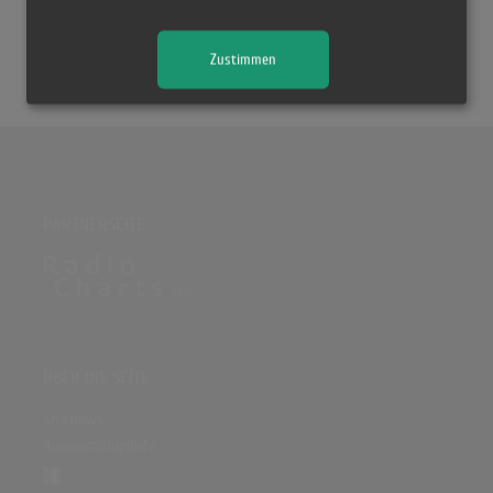
anderem auch Ronan Keating mitgeschrieben.
Quelle:
Wikipedia
Zustimmen
PARTNERSEITE
ÜBER DIE SEITE
Sitenews
Auswertungsinfo