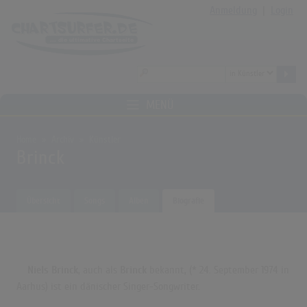
Anmeldung
|
Login
MENÜ
Home
Archiv
Künstler
Brinck
Übersicht
Songs
Alben
Biografie
Niels Brinck
, auch als
Brinck
bekannt, (* 24. September 1974 in
Aarhus) ist ein dänischer Singer-Songwriter.