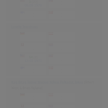
3
(20)
-
-
05.09.1970
-
-
-
-
Lonely Teardrops
-
-
-
-
-
-
-
-
54
(8)
-
-
13.02.1971
-
-
-
-
Itsy Bitsy Teenie Weenie Yellow Polkadot Bikini
(Albert
West & Brian Hyland)
-
-
-
-
-
-