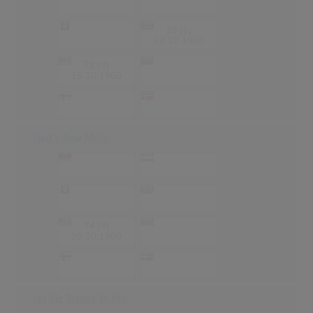
-
-
-
29
(6)
-
22.10.1960
73
(3)
-
-
15.10.1960
-
-
-
-
That's How Much
-
-
-
-
-
-
-
-
74
(4)
-
-
29.10.1960
-
-
-
-
Let Me Belong To You