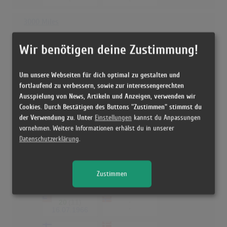
-
-
3000 Miles
-
-
-
-
Wir benötigen deine Zustimmung!
-
-
-
-
Um unsere Webseiten für dich optimal zu gestalten und
fortlaufend zu verbessern, sowie zur interessengerechten
99
(1)
-
-
16.04.1966
Ausspielung von News, Artikeln und Anzeigen, verwenden wir
Cookies. Durch Bestätigen des Buttons "Zustimmen" stimmst du
-
-
der Verwendung zu. Unter
-
-
Einstellungen
kannst du Anpassungen
vornehmen. Weitere Informationen erhälst du in unserer
The Joker Went Wild
Datenschutzerklärung
.
-
-
-
-
Zustimmen
-
-
-
-
20
(11)
-
-
16.07.1966