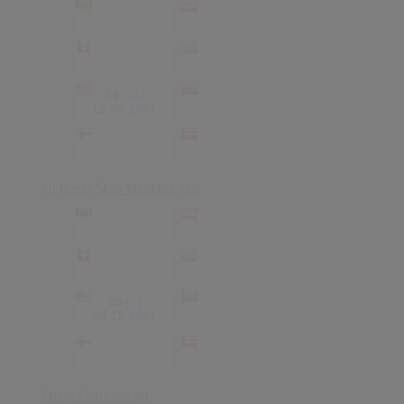
-
-
-
-
-
-
-
-
20
(11)
-
-
12.08.1961
-
-
-
-
I'll Never Stop Wanting You
-
-
-
-
-
-
-
-
83
(1)
-
-
02.12.1961
-
-
-
-
Ginny Come Lately