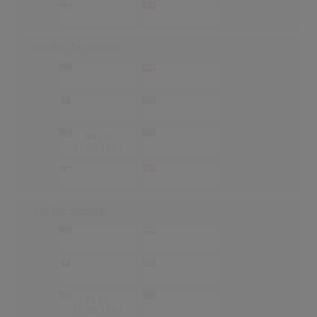
-
-
-
-
Holiday For Clowns
-
-
-
-
-
-
-
-
94
(3)
-
-
27.05.1967
-
-
-
-
Get The Message
-
-
-
-
-
-
-
-
91
(2)
-
-
12.08.1967