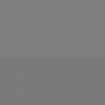
-
-
-
-
-
-
-
-
-
-
© = Anzeige aus rechtlichen Gründen nicht möglich
Grün=Höchstposition
Grau=Chartwochen
Blau=Ersteinstieg
PARTNERSEITE