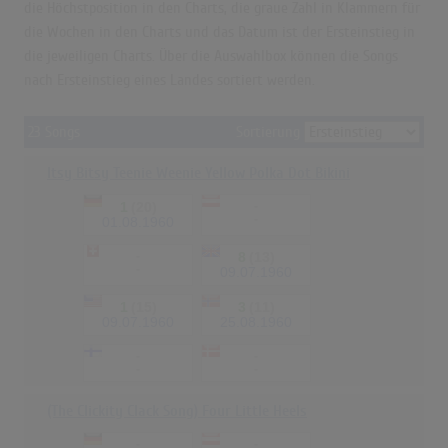
die Höchstposition in den Charts, die graue Zahl in Klammern für
die Wochen in den Charts und das Datum ist der Ersteinstieg in
die jeweiligen Charts. Über die Auswahlbox können die Songs
nach Ersteinstieg eines Landes sortiert werden.
23 Songs
Sortierung
Itsy Bitsy Teenie Weenie Yellow Polka Dot Bikini
1
(20)
-
-
01.08.1960
-
8
(13)
-
09.07.1960
1
(15)
3
(11)
09.07.1960
25.08.1960
-
-
-
-
(The Clickity Clack Song) Four Little Heels
-
-