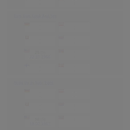
-
-
-
-
Run, Run, Look And See
-
-
-
-
-
-
-
-
25
(9)
-
-
22.10.1966
-
-
-
-
Hung Up In Your Eyes
-
-
-
-
-
-
-
-
58
(5)
-
-
18.02.1967