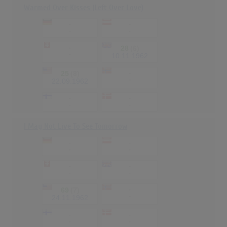
Warmed Over Kisses (Left Over Love)
-
-
-
-
-
28
(6)
-
10.11.1962
25
(8)
-
-
22.09.1962
-
-
-
-
I May Not Live To See Tomorrow
-
-
-
-
-
-
-
-
69
(7)
-
-
24.11.1962
-
-
-
-