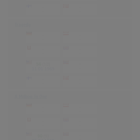
-
-
-
-
Tragedy
-
-
-
-
-
-
-
-
56
(10)
-
-
11.01.1969
-
-
-
-
A Million To One
-
-
-
-
-
-
-
-
90
(5)
-
-