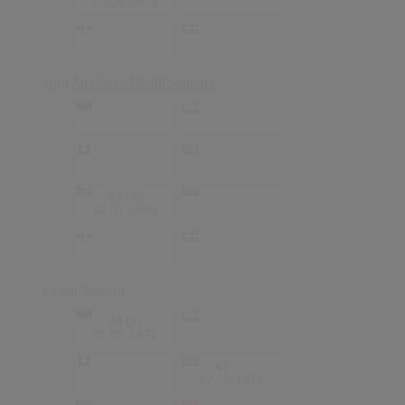
05.04.1969
-
-
-
-
Stay And Love Me All Summer
-
-
-
-
-
-
-
-
82
(3)
-
-
12.07.1969
-
-
-
-
Gypsy Woman
34
(3)
-
-
01.02.1971
-
42
(6)
-
27.03.1971